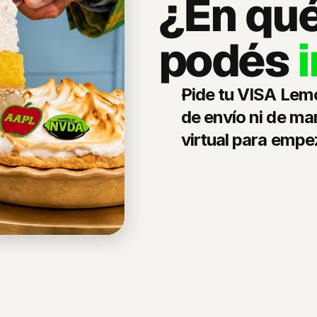
¿En qué
podés 
i
Pide tu VISA Lemo
de envío ni de man
virtual para empe