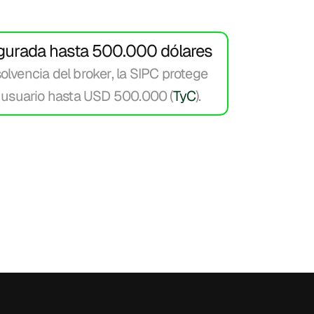
gurada hasta 500.000 dólares
olvencia del broker, la SIPC protege 
l usuario hasta USD 500.000 (
TyC
). 