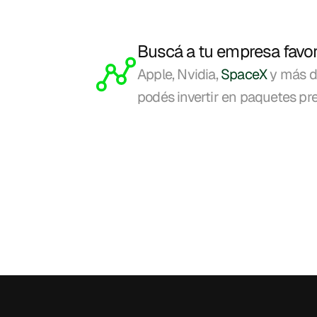
Buscá a tu empresa favor
Apple, Nvidia, 
SpaceX 
y más d
podés invertir en paquetes pre