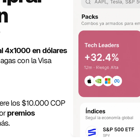
n 
 
l 4x1000 en dólares 
gas con la Visa 
Además, por cada pago que supere los $10.000 COP 
or 
premios 
ás. 