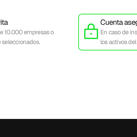
ita
Cuenta ase
e 10.000 empresas o 
En caso de ins
 seleccionados. 
los activos de