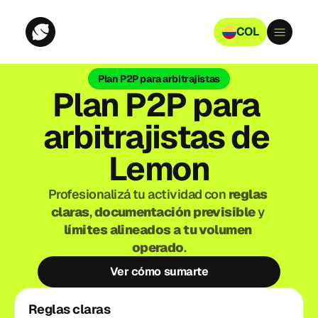
COL
Plan P2P para arbitrajistas
Plan P2P para 
arbitrajistas de 
Lemon
Profesionalizá tu actividad con 
reglas 
claras
, 
documentación previsible
 y 
límites alineados a tu volumen 
operado
.
Ver cómo sumarte
Reglas claras