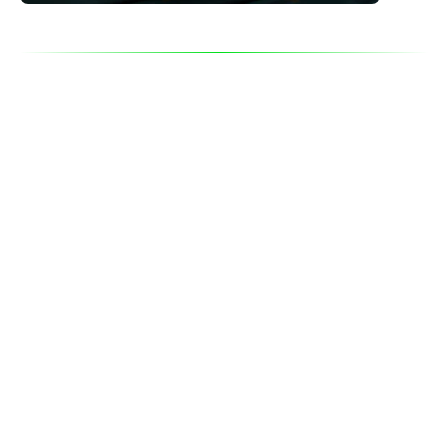
Productos
Perú
¿Tasas o fees?: Lemon quedó con la
tasa más alta del mercado al bajar el
costo del FCI
3/08/2026