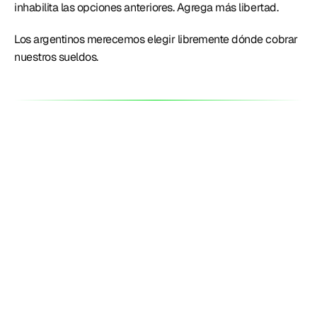
inhabilita las opciones anteriores. Agrega más libertad. 
Los argentinos merecemos elegir libremente dónde cobrar 
nuestros sueldos. 
Productos
Perú
¿Tasas o fees?: Lemon quedó con la
tasa más alta del mercado al bajar el
costo del FCI