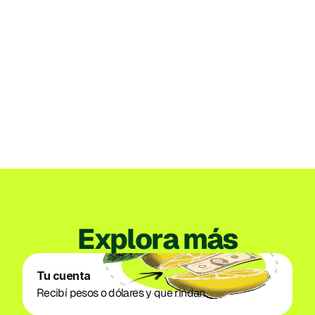
Institucional
Perú
Lemon recibe la autorización de la SBS
para organizar su propia empresa
emisora de dinero electrónico en Perú
3/07/2026
Ver todos los posts
Explora más
Tu cuenta
Recibí pesos o dólares y que rindan. 