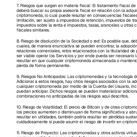
7. Riesgos que surgen en materia fiscal: El tratamiento fiscal de 
deberá buscar su propia asesoría fiscal en relación con la adqui
criptomoneda, lo cual puede resultar en consecuencias fiscales 
limitación, ser sujeto a impuestos de retención, impuestos de tr
impuestos sobre la renta e impuestos, tasas, aranceles u otras c
fiscales similares.
8. Riesgo de disolución de la Sociedad o red: Es posible que, de
cuales, de manera enunciativa se pueden encontrar, la adopción 
relaciones comerciales, retos relacionados con la titularidad de p
ser viable operar los Servicios y por ende pueda ser necesario l
resultar en que cualquier criptomoneda almacenada o mantenida
pierda de forma permanente.
9. Riesgos No Anticipados: Las criptomonedas y la tecnología d
Adicional a estos riesgos, hay otros riesgos asociados con la ad
cualquier criptomoneda por medio de la Cuenta del Usuario, inc
puedan anticipar. Dichos riesgos se pueden materializar adicio
combinaciones no anticipadas de los riesgos aquí descritos.
10. Riesgo de Volatilidad: El precio de Bitcoin y de otras cripto
los precios aumenten o disminuyan de forma significativa y abru
resultar en utilidades, también podría resultar en pérdidas susta
cuidadosamente si puede asumir el riesgo de invertir en cripto
11. Riesgo de Proyecto: Las criptomonedas y otros activos virtu