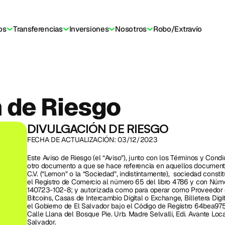
os
Transferencias
Inversiones
Nosotros
Robo/Extravío
 de Riesgo
DIVULGACIÓN DE RIESGO
FECHA DE ACTUALIZACIÓN: 03/12/2023
Este Aviso de Riesgo (el “Aviso”), junto con los Términos y Condic
otro documento a que se hace referencia en aquellos documento
C.V. (“Lemon” o la “Sociedad”, indistintamente),  sociedad constit
el Registro de Comercio al número 65 del libro 4786 y con Númer
140723-102-8; y autorizada como para operar como Proveedor d
Bitcoins, Casas de Intercambio Digital o Exchange, Billetera Digi
el Gobierno de El Salvador bajo el Código de Registro 64bea9
Calle Llana del Bosque Pie. Urb. Madre Selvalli, Edi. Avante Loca
Salvador. 