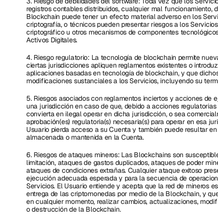
3. Riesgo de debilidades del software: Toda vez que los Servici
registros contables distribuidos, cualquier mal funcionamiento,
Blockchain puede tener un efecto material adverso en los Servi
criptografía, o técnicos pueden presentar riesgos a los Servicio
criptográfico u otros mecanismos de componentes tecnológicos q
Activos Digitales.  
4. Riesgo regulatorio: La tecnología de blockchain permite nueva
ciertas jurisdicciones apliquen reglamentos existentes o introd
aplicaciones basadas en tecnología de blockchain, y que dichos
modificaciones sustanciales a los Servicios, incluyendo su term
5. Riesgos asociados con reglamentos inciertos y acciones de e
una jurisdicción en caso de que, debido a acciones regulatorias 
convierta en ilegal operar en dicha jurisdicción, o sea comercia
aprobación(es) regulatoria(s) necesaria(s) para operar en esa juri
Usuario pierda acceso a su Cuenta y también puede resultar en la
almacenada o mantenida en la Cuenta.
6. Riesgos de ataques mineros: Las Blockchains son susceptible
limitación, ataques de gastos duplicados, ataques de poder mine
ataques de condiciones extrañas. Cualquier ataque exitoso presen
ejecución adecuada esperada y para la secuencia de operacione
Servicios. El Usuario entiende y acepta que la red de mineros esta
entrega de las criptomonedas por medio de la Blockchain, y que
en cualquier momento, realizar cambios, actualizaciones, modific
o destrucción de la Blockchain.