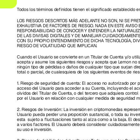
Todos los términos definidos tienen el significado establecido e
LOS RIESGOS DESCRITOS MÁS ADELANTE NO SON, NI SE PRE
EXHAUSTIVA DE FACTORES DE RIESGO. NADA EN ESTE AVISO E
RESPONSABILIDAD DE CONOCER Y ENTENDER LA NATURALEZ
DE LAS DIVISAS DIGITALES Y DE MANEJAR CUIDADOSAMENT
CON SU PROPIO ENTENDIMIENTO DE DICHA TECNOLOGÍA, DIVIS
RIESGO DE VOLATILIDAD QUE IMPLICAN.
Cuando el Usuario se convierte en un Titular de Cuenta y/o utili
acepta y asume los siguientes riesgos y acepta que Lemon no s
ningún tipo de pérdidas o daños de cualquier tipo que surjan dire
total o parcial, de cualesquiera de los siguientes eventos de ries
1. Riesgo de seguridad de cuenta: El acceso no autorizado por pa
acceso del Usuario para acceder a su Cuenta, incluyendo el acc
olvidos del Titular de Cuenta, o del tercero que adquiera control 
por el Usuario en relación con cualquier medida de seguridad m
2. Riesgos de Inversión: La inversión en criptomonedas representa
Usuario pueda perder una proporción sustancial, o toda su invers
esta  sujeto a fluctuaciones tanto al alza como a la baja. El d
a varios factores. El Usuario deberá considerar cuidadosamente 
su uso e inversión.