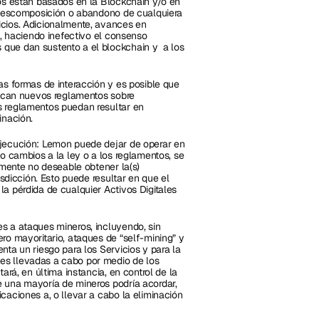
os están basados en la Blockchain y/o en 
 descomposición o abandono de cualquiera 
cios. Adicionalmente, avances en 
s, haciendo inefectivo el consenso 
ue dan sustento a el blockchain y  a los 
s formas de interacción y es posible que 
uzcan nuevos reglamentos sobre 
 reglamentos puedan resultar en 
inación.
jecución: Lemon puede dejar de operar en 
o cambios a la ley o a los reglamentos, se 
lmente no deseable obtener la(s) 
sdicción. Esto puede resultar en que el 
 pérdida de cualquier Activos Digitales  
s a ataques mineros, incluyendo, sin 
ro mayoritario, ataques de “self-mining” y 
ta un riesgo para los Servicios y para la 
s llevadas a cabo por medio de los 
rá, en última instancia, en control de la 
 una mayoría de mineros podría acordar, 
aciones a, o llevar a cabo la eliminación 