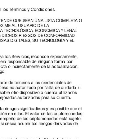
n los Términos y Condiciones.
TENDE QUE SEAN UNA LISTA COMPLETA O 
XIME AL USUARIO DE LA 
A TECNOLÓGICA, ECONÓMICA Y LEGAL 
E DICHOS RIESGOS DE CONFORMIDAD 
AS DIGITALES, SU TECNOLOGÍA Y EL 
za los Servicios, reconoce expresamente, 
erá responsable de ninguna forma por 
cta o indirectamente de la actualización, 
go:
rte de terceros a las credenciales de 
eso no autorizado por falta de cuidado  u 
sobre otro dispositivo o cuenta utilizados 
ejoradas autorizadas para su Cuenta.
 riesgos significativos y es posible que el 
ión en ellas. El valor de las criptomonedas 
esempeño de las criptomonedas está sujeto 
si desea asumir los riesgos derivados de 