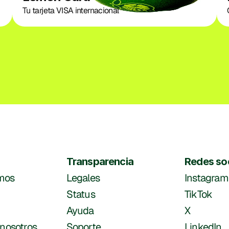
Tu tarjeta VISA internacional
Transparencia
Redes so
mos
Legales
Instagram
Status
TikTok
Ayuda
X
 nosotros
Soporte
LinkedIn