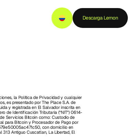
Descarga Lemon
iones, la Política de Privacidad y cualquier 
s, es presentado por The Place S.A. de 
uida y registrada en El Salvador inscrita en 
o de Identificación Tributaria (“NIT”) 0614-
e Servicios Bitcoin como: Custodio de 
tal para Bitcoin y Procesador de Pago por 
7579e50005ac471c50, con domicilio en 
l 313 Antiguo Cuscatlan, La Libertad, El 