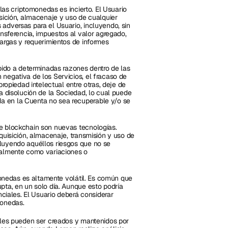
las criptomonedas es incierto. El Usuario 
sición, almacenaje y uso de cualquier 
adversas para el Usuario, incluyendo, sin 
ansferencia, impuestos al valor agregado, 
argas y requerimientos de informes 
bido a determinadas razones dentro de las 
negativa de los Servicios, el fracaso de 
ropiedad intelectual entre otras, deje de 
a disolución de la Sociedad, lo cual puede 
 en la Cuenta no sea recuperable y/o se 
e blockchain son nuevas tecnologías. 
quisición, almacenaje, transmisión y uso de 
luyendo aquéllos riesgos que no se 
nalmente como variaciones o 
monedas es altamente volátil. Es común que 
pta, en un solo día. Aunque esto podría 
nciales. El Usuario deberá considerar 
monedas.
ales pueden ser creados y mantenidos por 