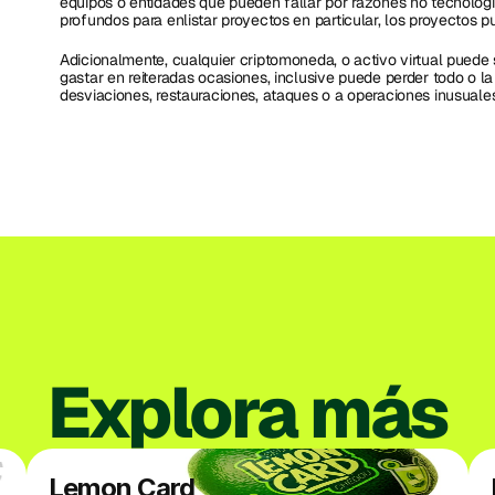
equipos o entidades que pueden fallar por razones no tecnológi
profundos para enlistar proyectos en particular, los proyectos p
Adicionalmente, cualquier criptomoneda, o activo virtual puede
gastar en reiteradas ocasiones, inclusive puede perder todo o la
desviaciones, restauraciones, ataques o a operaciones inusuale
Explora más
Lemon Card