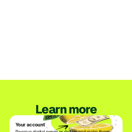
Institucional
Perú
Lemon recibe la autorización de la SBS
para organizar su propia empresa
emisora de dinero electrónico en Perú
Jul 3, 2026
See more
Learn more
Your account
Receive digital pesos or dollars and make them 