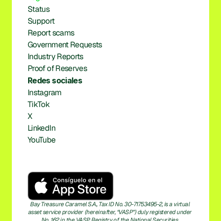
Status
Support
Report scams
Government Requests
Industry Reports
Proof of Reserves
Redes sociales
Instagram
TikTok
X
LinkedIn
YouTube
Bay Treasure Caramel S.A., Tax ID No. 30-71753495-2, is a virtual 
asset service provider (hereinafter, “VASP”) duly registered under 
No. 162 in the VASP Registry of the National Securities 