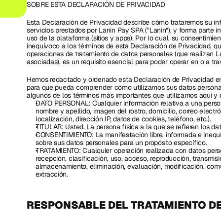
SOBRE ESTA DECLARACIÓN DE PRIVACIDAD
Esta Declaración de Privacidad describe cómo trataremos su info
servicios prestados por Lanin Pay SPA (“Lanin”), y forma parte i
uso de la plataforma (sitios y apps). Por lo cual, su consentimien
inequívoco a los términos de esta Declaración de Privacidad, que
operaciones de tratamiento de datos personales (que realizan Lan
asociadas), es un requisito esencial para poder operar en o a tra
Hemos redactado y ordenado esta Declaración de Privacidad en 
para que pueda comprender cómo utilizamos sus datos personal
algunos de los términos más importantes que utilizamos aquí y
DATO PERSONAL: Cualquier información relativa a una persona f
nombre y apellido, imagen del rostro, domicilio, correo electr
localización, dirección IP, datos de cookies, teléfono, etc.).
TITULAR: Usted. La persona física a la que se refieren los da
CONSENTIMIENTO: La manifestación libre, informada e inequív
sobre sus datos personales para un propósito específico.
TRATAMIENTO: Cualquier operación realizada con datos persona
recepción, clasificación, uso, acceso, reproducción, transmisió
almacenamiento, eliminación, evaluación, modificación, comun
extracción.
RESPONSABLE DEL TRATAMIENTO D