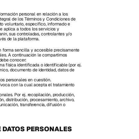
rmación personal en relación a los 
ntegral de los Términos y Condiciones de 
to voluntario, específico, informado e 
 aplica a todos los servicios y 
in, sus controladas, controlantes y/o 
vés de la plataforma.
forma sencilla y accesible precisamente 
es. A continuación le compartimos 
 debe conocer:
ísica identificada o identificable (por ej. 
ónico, documento de identidad, datos de 
tos personales en cuestión.
oca con la cual acepta el tratamiento 
les. Por ej. recopilación, producción, 
n, distribución, procesamiento, archivo, 
icación, transferencia, difusión o 
E DATOS PERSONALES