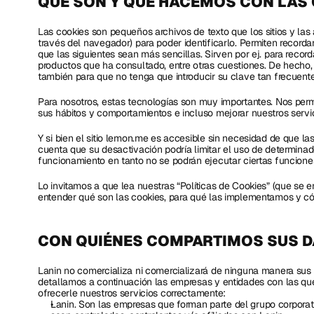
QUÉ SON Y QUÉ HACEMOS CON LAS
Las cookies son pequeños archivos de texto que los sitios y las a
través del navegador) para poder identificarlo. Permiten recordar
que las siguientes sean más sencillas. Sirven por ej. para recorda
productos que ha consultado, entre otras cuestiones. De hecho, e
también para que no tenga que introducir su clave tan frecuent
Para nosotros, estas tecnologías son muy importantes. Nos per
sus hábitos y comportamientos e incluso mejorar nuestros servic
Y si bien el sitio lemon.me es accesible sin necesidad de que la
cuenta que su desactivación podría limitar el uso de determinado
funcionamiento en tanto no se podrán ejecutar ciertas funcione
Lo invitamos a que lea nuestras “Políticas de Cookies” (que se en
entender qué son las cookies, para qué las implementamos y có
CON QUIÉNES COMPARTIMOS SUS 
Lanin no comercializa ni comercializará de ninguna manera sus da
detallamos a continuación las empresas y entidades con las qu
ofrecerle nuestros servicios correctamente:
Lanin. Son las empresas que forman parte del grupo corporati