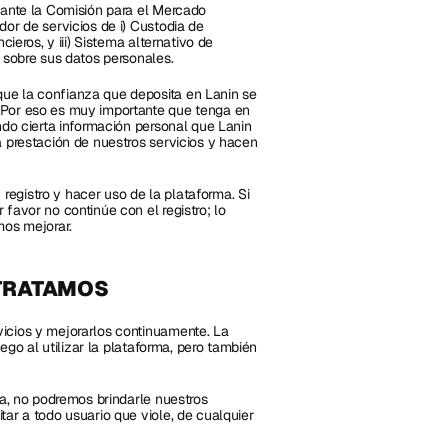
 ante la Comisión para el Mercado 
or de servicios de i) Custodia de 
ieros, y iii) Sistema alternativo de 
e sobre sus datos personales.
ue la confianza que deposita en Lanin se 
 Por eso es muy importante que tenga en 
ndo cierta información personal que Lanin 
 prestación de nuestros servicios y hacen 
gistro y hacer uso de la plataforma. Si 
favor no continúe con el registro; lo 
os mejorar.
 TRATAMOS
icios y mejorarlos continuamente. La 
ego al utilizar la plataforma, pero también 
ta, no podremos brindarle nuestros 
ar a todo usuario que viole, de cualquier 