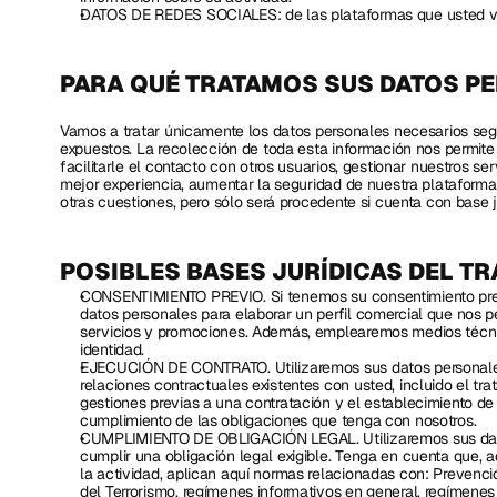
DATOS DE REDES SOCIALES: de las plataformas que usted vin
PARA QUÉ TRATAMOS SUS DATOS P
Vamos a tratar únicamente los datos personales necesarios según
expuestos. La recolección de toda esta información nos permite id
facilitarle el contacto con otros usuarios, gestionar nuestros serv
mejor experiencia, aumentar la seguridad de nuestra plataforma 
otras cuestiones, pero sólo será procedente si cuenta con base ju
POSIBLES BASES JURÍDICAS DEL TR
CONSENTIMIENTO PREVIO. Si tenemos su consentimiento previo
datos personales para elaborar un perfil comercial que nos per
servicios y promociones. Además, emplearemos medios técnico
identidad.
EJECUCIÓN DE CONTRATO. Utilizaremos sus datos personales 
relaciones contractuales existentes con usted, incluido el tra
gestiones previas a una contratación y el establecimiento de
cumplimiento de las obligaciones que tenga con nosotros.
CUMPLIMIENTO DE OBLIGACIÓN LEGAL. Utilizaremos sus datos
cumplir una obligación legal exigible. Tenga en cuenta que, a
la actividad, aplican aquí normas relacionadas con: Prevenc
del Terrorismo, regímenes informativos en general, regímenes