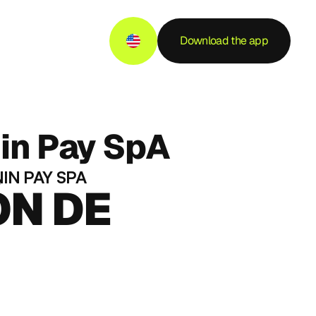
Download the app
nin Pay SpA
IN PAY SPA
N DE 