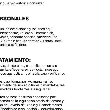
cule y/o autorice consultar.
ERSONALES
 las condiciones y los fines aquí 
entificarlo, validar su información, 
icios, brindarle soporte, ofrecerle una 
y cumplir con las normas vigentes, entre 
rídica suficiente.
ATAMIENTO:
, desde el registro utilizaremos sus 
mita ofrecerle, en particular, nuestros 
s que utilizan biometría para verificar su 
para formalizar y/o mantener las 
tamiento de sus solicitudes o mandatos, las 
 medidas tendientes a asegurar el 
 personales si son necesarios para 
demás de la regulación propia del sector y 
ión de Lavado de Dinero y Financiamiento 
 fiscales de recaudación y requerimientos 