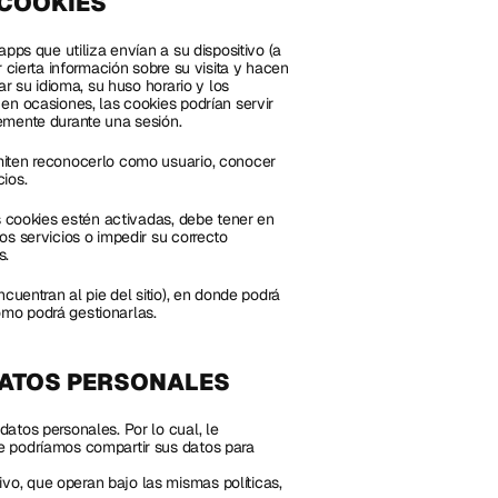
 COOKIES
pps que utiliza envían a su dispositivo (a 
 cierta información sobre su visita y hacen 
r su idioma, su huso horario y los 
n ocasiones, las cookies podrían servir 
emente durante una sesión.
miten reconocerlo como usuario, conocer 
ios.
s cookies estén activadas, debe tener en 
s servicios o impedir su correcto 
s.
cuentran al pie del sitio), en donde podrá 
mo podrá gestionarlas.
DATOS PERSONALES
tos personales. Por lo cual, le 
e podríamos compartir sus datos para 
vo, que operan bajo las mismas políticas, 