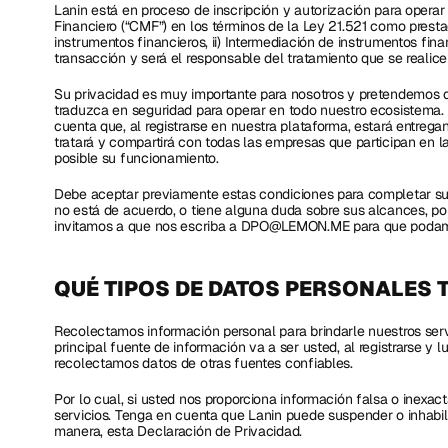
Lanin está en proceso de inscripción y autorización para operar
Financiero (“CMF”) en los términos de la Ley 21.521 como prestad
instrumentos financieros, ii) Intermediación de instrumentos financ
transacción y será el responsable del tratamiento que se realic
Su privacidad es muy importante para nosotros y pretendemos q
traduzca en seguridad para operar en todo nuestro ecosistema.
cuenta que, al registrarse en nuestra plataforma, estará entrega
tratará y compartirá con todas las empresas que participan en la
posible su funcionamiento. 
Debe aceptar previamente estas condiciones para completar su re
no está de acuerdo, o tiene alguna duda sobre sus alcances, por 
invitamos a que nos escriba a DPO@LEMON.ME para que podam
QUÉ TIPOS DE DATOS PERSONALES
Recolectamos información personal para brindarle nuestros serv
principal fuente de información va a ser usted, al registrarse y lu
recolectamos datos de otras fuentes confiables.
Por lo cual, si usted nos proporciona información falsa o inexac
servicios. Tenga en cuenta que Lanin puede suspender o inhabilit
manera, esta Declaración de Privacidad.