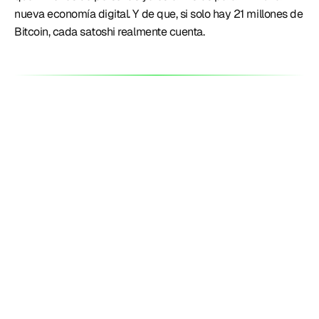
nueva economía digital. Y de que, si solo hay 21 millones de 
Bitcoin, cada satoshi realmente cuenta. 
Productos
Perú
¿Tasas o fees?: Lemon quedó con la
tasa más alta del mercado al bajar el
costo del FCI
3 ago. 2026