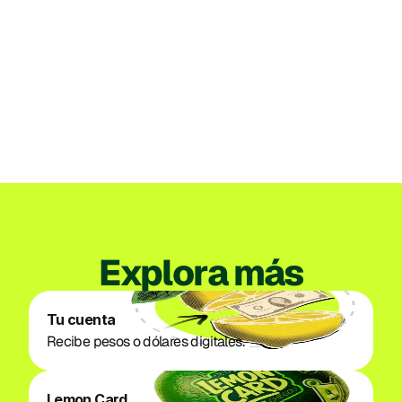
Institucional
Perú
Lemon recibe la autorización de la SBS
para organizar su propia empresa
emisora de dinero electrónico en Perú
3 jul. 2026
Ver todos los posts
Explora más
Tu cuenta
Recibe pesos o dólares digitales. 
Lemon Card