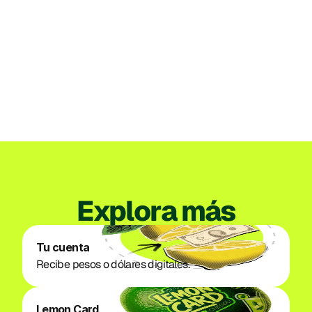
Institucional
Perú
Lemon recibe la autorización de la SBS
para organizar su propia empresa
emisora de dinero electrónico en Perú
3 jul. 2026
Ver todos los posts
Explora más
Tu cuenta
Recibe pesos o dólares digitales. 
Lemon Card