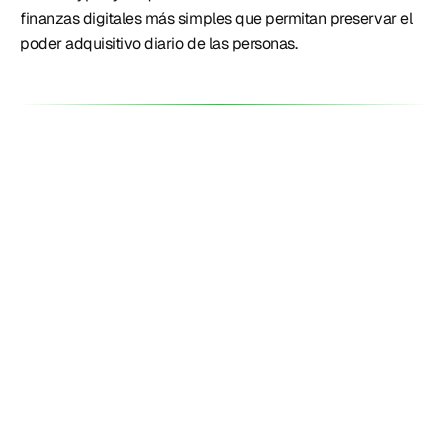
finanzas digitales más simples que permitan preservar el 
poder adquisitivo diario de las personas. 
Productos
Perú
¿Tasas o fees?: Lemon quedó con la
tasa más alta del mercado al bajar el
costo del FCI
3 ago. 2026