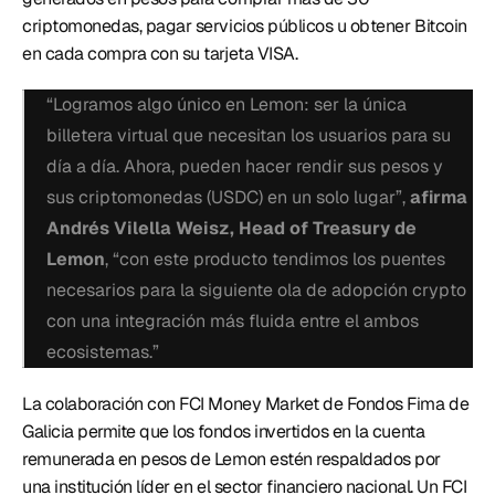
criptomonedas, pagar servicios públicos u obtener Bitcoin 
en cada compra con su tarjeta VISA. 
“Logramos algo único en Lemon: ser la única 
billetera virtual que necesitan los usuarios para su 
día a día. Ahora, pueden hacer rendir sus pesos y 
sus criptomonedas (USDC) en un solo lugar”, 
afirma 
Andrés Vilella Weisz, Head of Treasury de 
Lemon
, “con este producto tendimos los puentes 
necesarios para la siguiente ola de adopción crypto 
con una integración más fluida entre el ambos 
ecosistemas.”
La colaboración con FCI Money Market de Fondos Fima de 
Galicia permite que los fondos invertidos en la cuenta 
remunerada en pesos de Lemon estén respaldados por 
una institución líder en el sector financiero nacional. Un FCI 