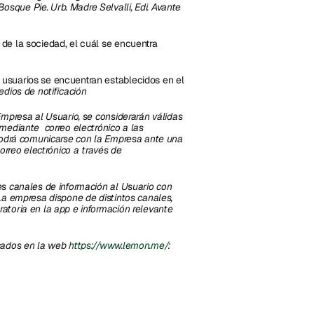
que Pie. Urb. Madre Selvalli, Edi. Avante 
e la sociedad, el cuál se encuentra 
usuarios se encuentran establecidos en el 
dios de notificación
mpresa al Usuario, se considerarán válidas 
ediante  correo electrónico a las 
podrá comunicarse con la Empresa ante una 
consulta, queja o reclamo, por chat dentro de la App o bien por correo electrónico a través de 
s canales de información al Usuario con 
a empresa dispone de distintos canales, 
toria en la app e información relevante 
cados en la web 
https://www.lemon.me/
: