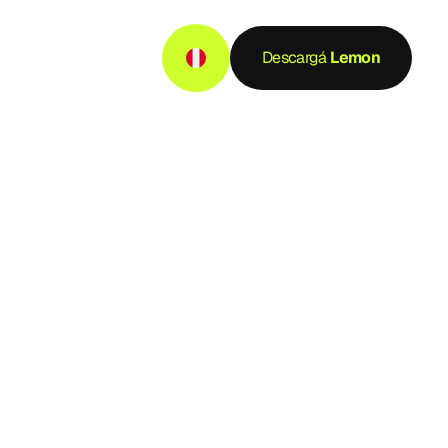
Descargá
 Lemon
da
PER