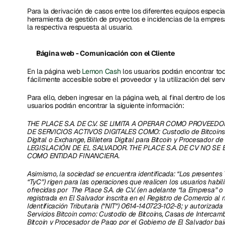
Para la derivación de casos entre los diferentes equipos especiali
herramienta de gestión de proyectos e incidencias de la empresa 
la respectiva respuesta al usuario.
Página web - Comunicación con el Cliente
En la página web 
Lemon Cash
 los usuarios podrán encontrar tod
fácilmente accesible sobre el proveedor y la utilización del servi
Para ello, deben ingresar en la página web, al final dentro de los
usuarios podrán encontrar la siguiente información: 
THE PLACE S.A. DE C.V. SE LIMITA A OPERAR COMO PROVEEDO
DE SERVICIOS ACTIVOS DIGITALES COMO: Custodio de Bitcoins y 
Digital o Exchange, Billetera Digital para Bitcoin y Procesad
LEGISLACIÓN DE EL SALVADOR. THE PLACE S.A. DE CV NO S
COMO ENTIDAD FINANCIERA. 
Asimismo, la sociedad se encuentra identificada: “Los presentes 
“TyC”) rigen para las operaciones que realicen los usuarios habili
ofrecidas por  The Place S.A. de C.V. (en adelante “la Empresa” o 
registrada en El Salvador inscrita en el Registro de Comercio al
Identificación Tributaria (“NIT”) 0614-140723-102-8; y autoriza
Servicios Bitcoin como: Custodio de Bitcoins, Casas de Intercambio
Bitcoin y Procesador de Pago por el Gobierno de El Salvador bajo