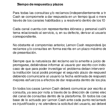
Tiempo de respuesta y plazos
Para todas las consultas y/o reclamos (independientemente a t
Cash se compromete a dar respuesta en un tiempo igual o menor
través de los canales habilitados y a resolverlo dentro de los 10 
Cada canal cuenta con representantes idóneos y personal califi
tema relacionado al servicio, o, en su defecto, derivar al usuario
correspondiente. 
No obstante el compromiso anterior, Lemon Cash responderá (po
reclamos y/o consultas en forma escrita en un plazo máximo de 
de presentación.
Siempre que la naturaleza del reclamo así lo amerite a juicio d
prorrogarse, debiéndose informar al usuario por escrito con indic
caso de que para poder investigar el problema deban intervenir n
la institución local podrá prorrogar el segundo plazo de respuest
debiendo comunicarle al usuario la fecha estimada de respuest
mejores esfuerzos a efectos de dar respuesta dentro de los pl
En todos los casos Lemon Cash deberá comunicar por escrito al 
consulta, ya sea por nota a través de la dirección de correo ele
del canal de consultas dentro de la plataforma. En todos los cas
base de lo actuado por Lemon Cash ante cada punto reclamado.
es injustificado y no atendiera la solicitud del usuario, así deb