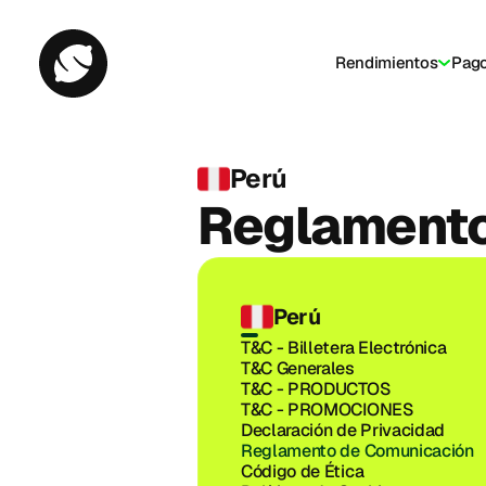
Rendimientos
Pag
Bill
Perú
Reglamento
Perú
T&C - Billetera Electrónica
T&C Generales
T&C - PRODUCTOS
T&C - PROMOCIONES
Declaración de Privacidad
Reglamento de Comunicación
Código de Ética