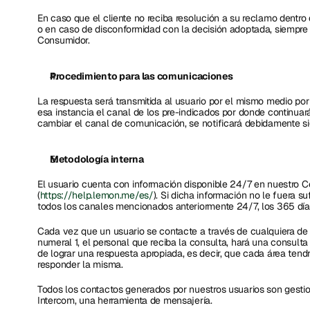
En caso que el cliente no reciba resolución a su reclamo dentro
o en caso de disconformidad con la decisión adoptada, siempre p
Consumidor.
Procedimiento para las comunicaciones
La respuesta será transmitida al usuario por el mismo medio por 
esa instancia el canal de los pre-indicados por donde continuará
cambiar el canal de comunicación, se notificará debidamente si
Metodología interna
El usuario cuenta con información disponible 24/7 en nuestro C
(
https://help.lemon.me/es/
). Si dicha información no le fuera s
todos los canales mencionados anteriormente 24/7, los 365 día
Cada vez que un usuario se contacte a través de cualquiera de l
numeral 1, el personal que reciba la consulta, hará una consulta i
de lograr una respuesta apropiada, es decir, que cada área tendr
responder la misma. 
Todos los contactos generados por nuestros usuarios son gestio
Intercom, una herramienta de mensajería.