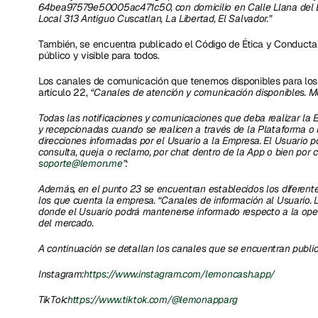
64bea97579e50005ac471c50, con domicilio en Calle Llana del Bos
Local 313 Antiguo Cuscatlan, La Libertad, El Salvador.”
También, se encuentra publicado el Código de Ética y Conducta d
público y visible para todos.  
Los canales de comunicación que tenemos disponibles para los 
artículo 22, 
“Canales de atención y comunicación disponibles. Me
Todas las notificaciones y comunicaciones que deba realizar la E
y recepcionadas cuando se realicen a través de la Plataforma o m
direcciones informadas por el Usuario a la Empresa. El Usuario 
soporte@lemon.me
”: 
Además, en el punto 23 se encuentran establecidos los diferente
los que cuenta la empresa. “Canales de información al Usuario. L
donde el Usuario podrá mantenerse informado respecto a la opera
del mercado.
A continuación se detallan los canales que se encuentran publi
Instagram:
https://www.instagram.com/lemoncash.app/
TikTok:
https://www.tiktok.com/@lemonapparg