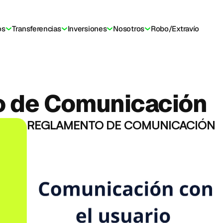
os
Transferencias
Inversiones
Nosotros
Robo/Extravío
etera
Vive en crypto
Comunidad
Aprende
Transparencia
Ayu
 de Comunicación
REGLAMENTO DE COMUNICACIÓN