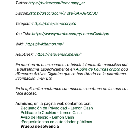
Twitter:
https://twitter.com/lemonapp_ar
Discord:
https://discord.com/invite/6AXUjRqCJU
Telegram:
https://t.me/lemoncrypto
You Tube:
https://www.youtube.com/c/LemonCashApp
Wiki: 
 https://wiki.lemon.me/
HelpDesk: 
 https://help.lemon.me/es/
”
En muchos de esos canales se brinda información específica sobr
la plataforma. Específicamente en 
Albúm de figuritas crypto
 pod
diferentes Activos Digitales que se han listado en la plataforma. 
información  muy útil.   
En la aplicación contamos con muchas secciones en las que se br
fácil acceso. 
Asimismo, en la página web contamos con: 
Declaración de Privacidad - Lemon Cash
Políticas de Cookies - Lemon Cash
Aviso de Riesgo - Lemon Cash
Requerimientos de autoridades públicas 
Prueba de solvencia 