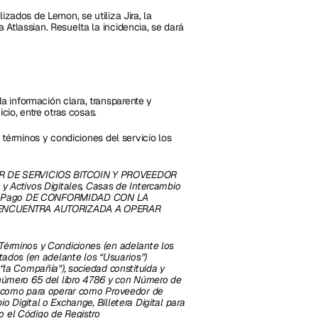
zados de Lemon, se utiliza Jira, la 
Atlassian. Resuelta la incidencia, se dará 
a información clara, transparente y 
cio, entre otras cosas. 
 términos y condiciones del servicio los 
R DE SERVICIOS BITCOIN Y PROVEEDOR 
Activos Digitales, Casas de Intercambio 
or de Pago DE CONFORMIDAD CON LA 
E ENCUENTRA AUTORIZADA A OPERAR 
Términos y Condiciones (en adelante los 
tados (en adelante los “Usuarios”) 
“la Compañía”), sociedad constituida y 
 número 65 del libro 4786 y con Número de 
da como para operar como Proveedor de 
 Digital o Exchange, Billetera Digital para 
 el Código de Registro 