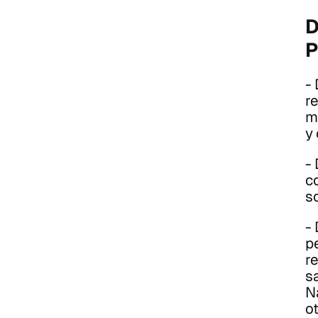
D
P
-
r
m
y
-
c
s
-
pe
r
s
N
ot