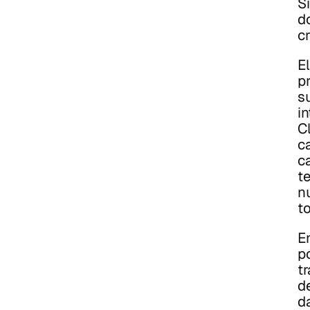
Si
d
c
E
p
s
in
C
c
c
t
nu
t
E
po
tr
d
d