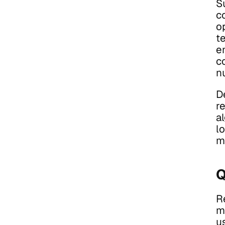
S
c
o
te
e
c
n
D
re
a
l
m
Q
R
m
us