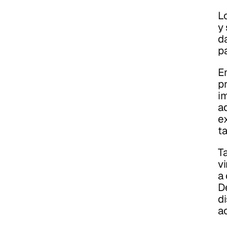
L
y
d
pa
E
p
i
ad
e
t
T
vi
a
D
d
a