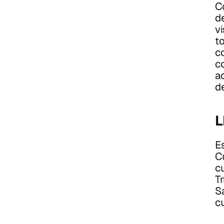
C
d
v
t
c
c
a
de
L
Es
Cu
c
T
S
c