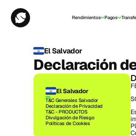
Rendimientos
Pagos
Transf
El Salvador
Declaración de
D
F
El Salvador
S
T&C Generales Salvador
Declaración de Privacidad
E
T&C - PRODUCTOS
Divulgación de Riesgo
i
Políticas de Cookies
Pl
Co