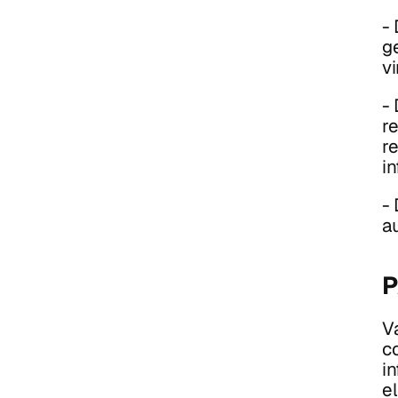
-
ge
v
-
r
r
i
-
au
P
V
c
in
el