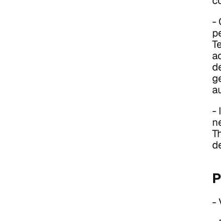
c
-
pe
T
a
d
g
au
-
n
T
d
P
- 