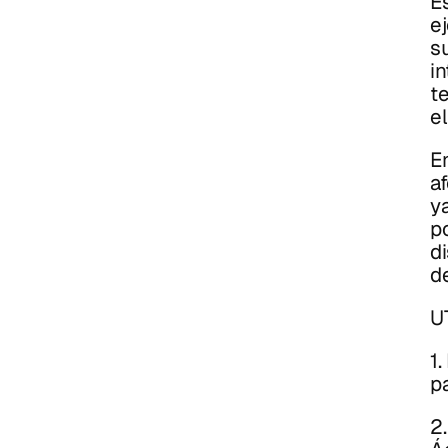
E
e
su
i
te
e
E
a
y
p
di
d
U
1.
p
2