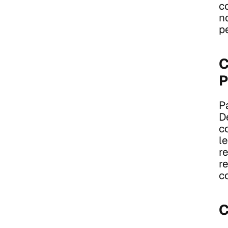
c
n
p
C
P
P
De
c
l
re
r
c
C