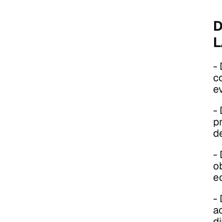
D
L
-
co
e
-
p
de
-
o
e
-
ac
d