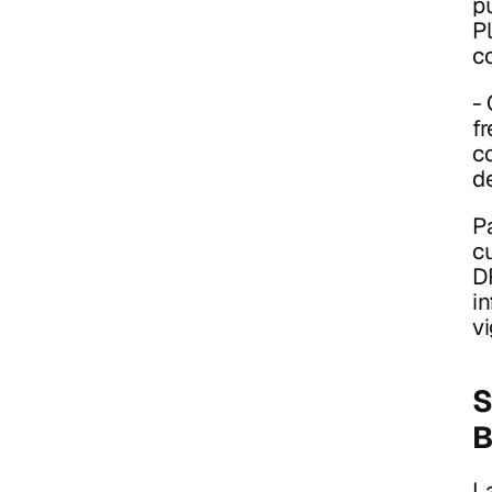
p
Pl
c
-
f
c
d
Pa
c
D
in
v
S
L