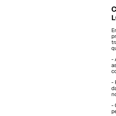
C
L
E
p
t
q
-
a
c
- 
d
n
-
p