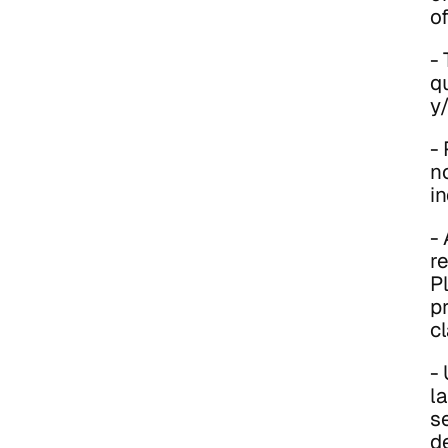
o
-
q
y/
-
n
i
-
r
P
p
c
-
la
s
d