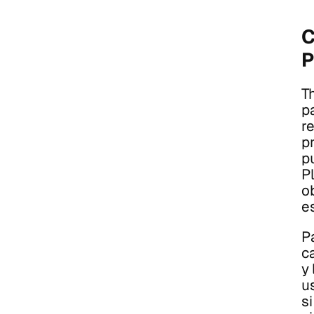
C
T
pa
re
p
p
P
o
es
P
c
y 
us
si