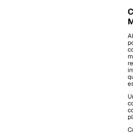
C
M
A
p
c
m
re
i
q
e
U
c
co
p
C