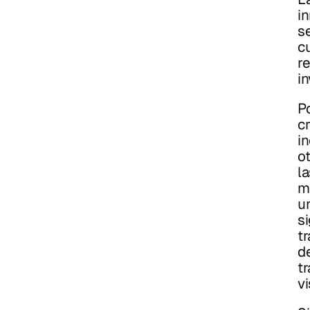
in
s
c
re
i
P
c
i
o
la
m
u
si
tr
d
tr
vi