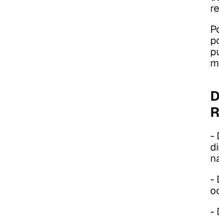
r
Po
p
p
m
D
R
-
di
n
-
oc
-