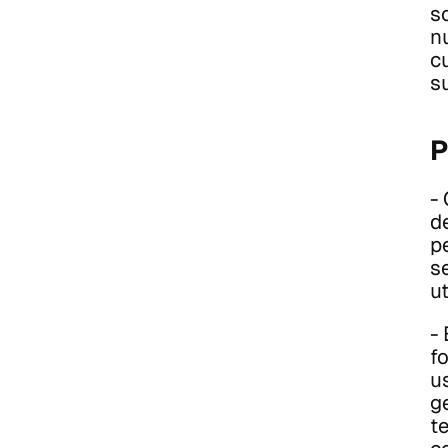
s
n
c
su
P
-
d
pe
s
ut
-
f
us
g
t