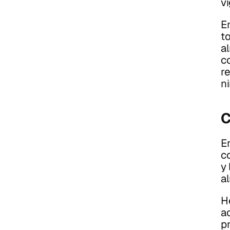
v
E
t
a
co
r
n
C
E
c
y
a
H
a
p