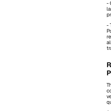
-
l
p
-
Po
re
a
tr
R
T
c
ve
q