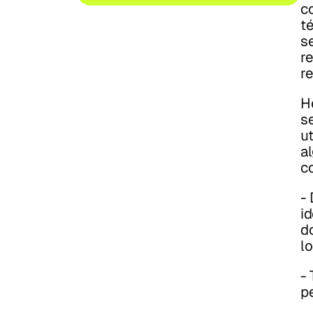
c
t
s
re
re
H
s
u
a
c
-
id
d
lo
- 
p