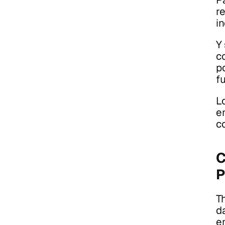
r
i
Y 
c
po
f
L
e
c
C
T
da
e