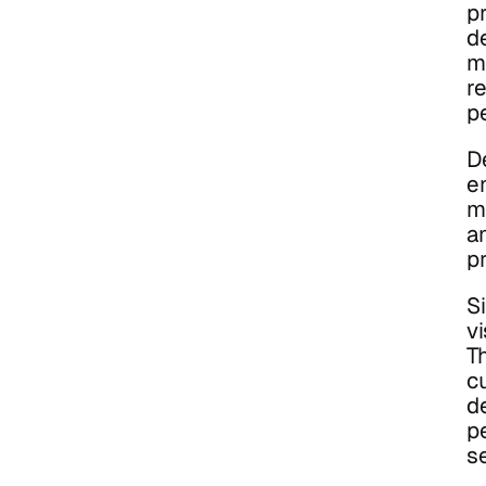
p
d
m
r
p
D
e
m
a
p
S
v
T
c
d
p
se