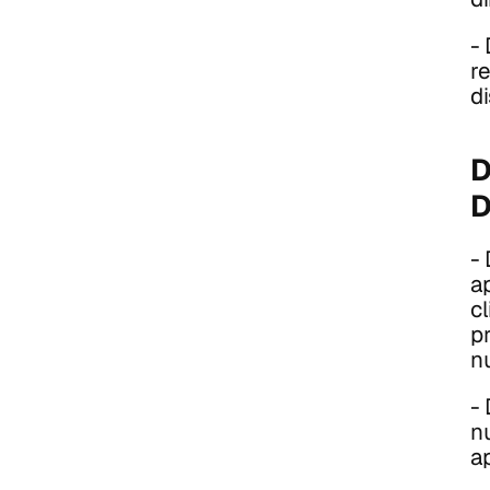
-
r
di
D
D
-
a
c
p
n
-
n
a