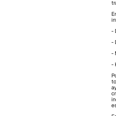
t
En
i
- 
- 
-
- 
P
t
a
c
i
e