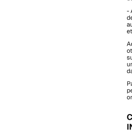
-
d
au
et
A
o
s
u
d
Pa
p
or
C
I