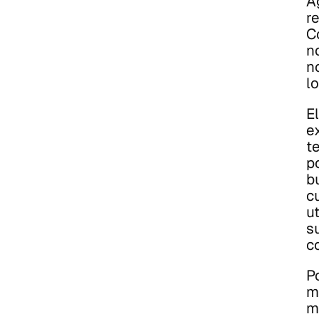
Á
re
Co
n
n
l
El
e
t
po
b
c
ut
su
c
P
m
m