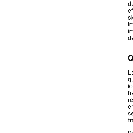
de
ef
s
i
i
d
Q
L
qu
id
ha
r
e
s
f
P