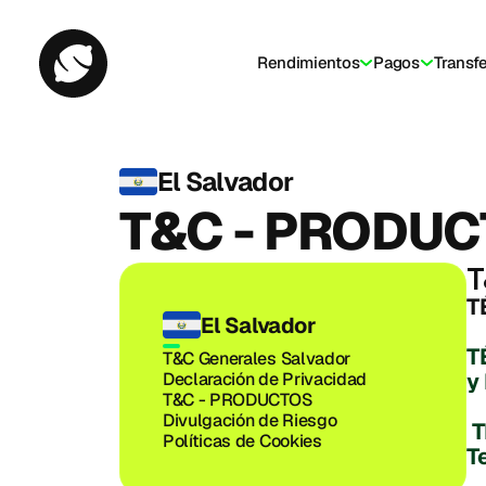
Rendimientos
Pagos
Transf
El Salvador
T&C - PRODU
T
T
El Salvador
T
T&C Generales Salvador
y
Declaración de Privacidad
T&C - PRODUCTOS
Divulgación de Riesgo
T
Políticas de Cookies
T