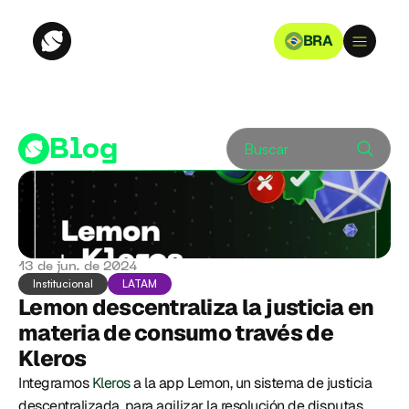
BRA
Blog
Buscar
13 de jun. de 2024
Institucional
LATAM
Lemon descentraliza la justicia en 
materia de consumo través de 
Kleros
Integramos 
Kleros
 a la app Lemon, un sistema de justicia 
descentralizada, para agilizar la resolución de disputas 