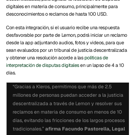
digitales en materia de consumo, principalmente para 
desconocimientos o reclamos de hasta 100 USD. 
Con esta integración, si el usuario recibe una respuesta 
desfavorable por parte de Lemon, podrá iniciar un reclamo 
desde la app adjuntando audios, fotos y videos, para que 
sean evaluados por un tribunal de justicia descentralizada 
y obtener una resolución acorde a las 
políticas de 
interpretación de disputas digitales
 en un lapso de 4 a 10 
días. 
“Gracias a Kleros, permitimos que más de 2.5 
millones de personas puedan acceder a la justicia 
descentralizada a través de Lemon y resolver sus 
reclamos en materia de consumo en menos de 10 
días, evitando las fricciones de los largos procesos 
tradicionales.” 
afirma Facundo Pastorella, Legal 