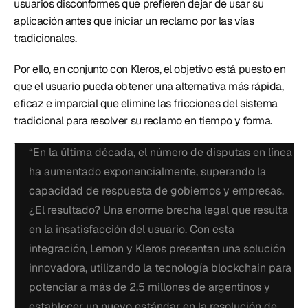
usuarios disconformes que prefieren dejar de usar su 
aplicación antes que iniciar un reclamo por las vías 
tradicionales. 
Por ello, en conjunto con Kleros, el objetivo está puesto en 
que el usuario pueda obtener una alternativa más rápida, 
eficaz e imparcial que elimine las fricciones del sistema 
tradicional para resolver su reclamo en tiempo y forma.
“En la última década, el número de disputas en línea 
ha aumentado exponencialmente, superando la 
capacidad de respuesta de gobiernos y empresas. 
¿El resultado? Una enorme brecha legal que resulta 
en la insatisfacción del usuario. Con esta 
integración, Lemon y Kleros presentan una solución 
innovadora, utilizando la tecnología blockchain para 
potenciar a más de 2.5 millones de argentinos y 
establecer un nuevo estándar en la resolución de 