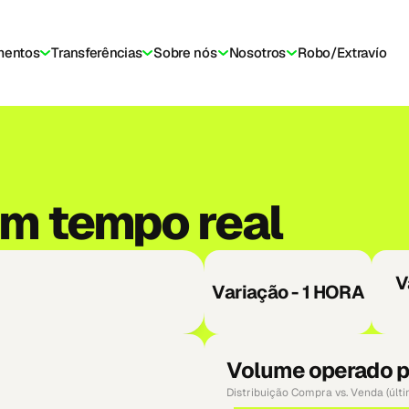
mentos
Transferências
Sobre nós
Nosotros
Robo/Extravío
eira
Viva em cripto
Comunidade
Aprenda
Transparência
Aju
em tempo real
V
Variação - 1 HORA
Volume operado p
Distribuição Compra vs. Venda (últ