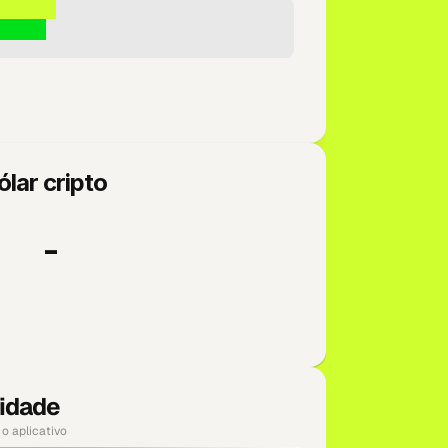
lar cripto
-
idade
o aplicativo