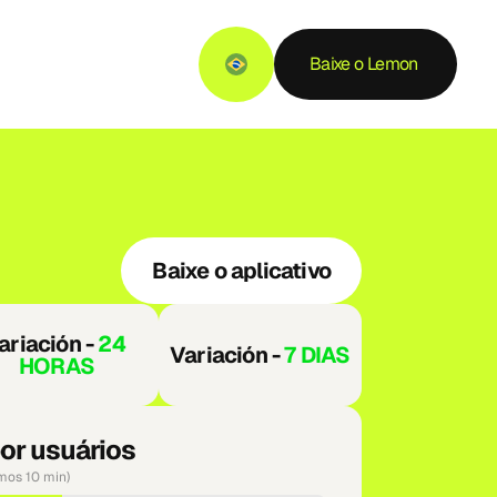
Baixe o Lemon 
da
BRA
Baixe o aplicativo
ariación - 
24 
Variación - 
7 DIAS
HORAS
or usuários
imos 10 min)