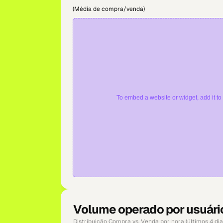
(Média de compra/venda)
To embed a website or widget, add it to 
Volume operado por usuári
Distribuição Compra vs. Venda por hora (últimos 4 dia