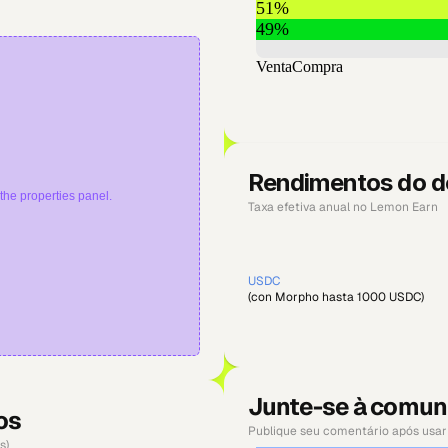
Rendimentos do dó
the properties panel.
Taxa efetiva anual no Lemon Earn
USDC
(con Morpho hasta 1000 USDC)
Junte-se à comun
os
Publique seu comentário após usar 
s)