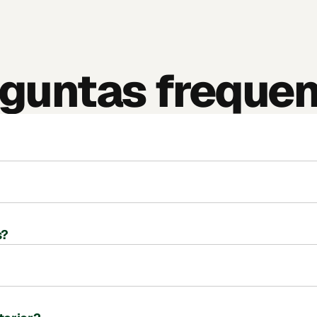
guntas freque
s?