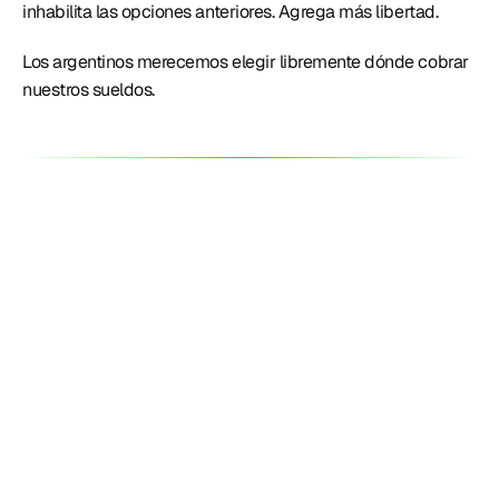
inhabilita las opciones anteriores. Agrega más libertad. 
Los argentinos merecemos elegir libremente dónde cobrar 
nuestros sueldos. 
Productos
Perú
¿Tasas o fees?: Lemon quedó con la
tasa más alta del mercado al bajar el
costo del FCI