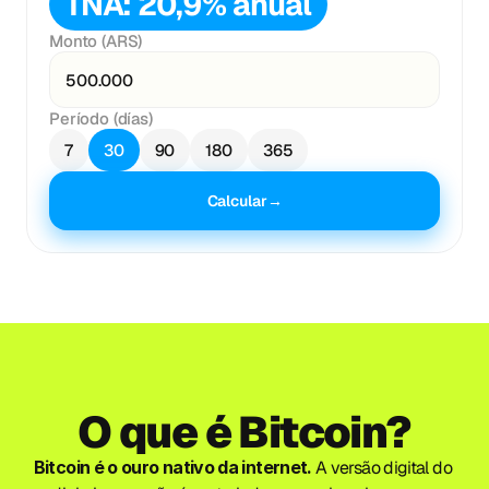
TNA: 20,9% anual
Monto (ARS)
Período (días)
7
30
90
180
365
Calcular
→
O que é Bitcoin?
Bitcoin é o ouro nativo da internet.
 A versão digital do 