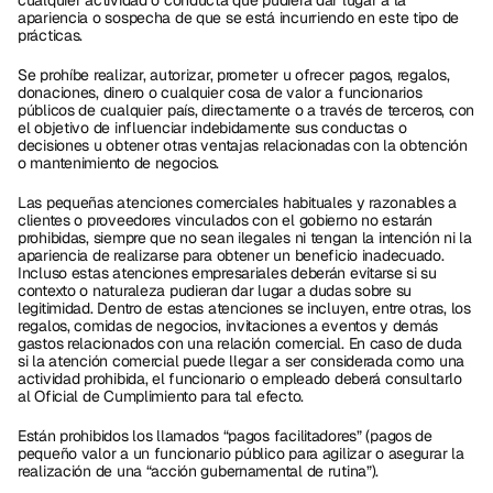
cualquier actividad o conducta que pudiera dar lugar a la 
apariencia o sospecha de que se está incurriendo en este tipo de 
prácticas. 
Se prohíbe realizar, autorizar, prometer u ofrecer pagos, regalos, 
donaciones, dinero o cualquier cosa de valor a funcionarios 
públicos de cualquier país, directamente o a través de terceros, con 
el objetivo de influenciar indebidamente sus conductas o 
decisiones u obtener otras ventajas relacionadas con la obtención 
o mantenimiento de negocios. 
Las pequeñas atenciones comerciales habituales y razonables a 
clientes o proveedores vinculados con el gobierno no estarán 
prohibidas, siempre que no sean ilegales ni tengan la intención ni la 
apariencia de realizarse para obtener un beneficio inadecuado. 
Incluso estas atenciones empresariales deberán evitarse si su 
contexto o naturaleza pudieran dar lugar a dudas sobre su 
legitimidad. Dentro de estas atenciones se incluyen, entre otras, los 
regalos, comidas de negocios, invitaciones a eventos y demás 
gastos relacionados con una relación comercial. En caso de duda 
si la atención comercial puede llegar a ser considerada como una 
actividad prohibida, el funcionario o empleado deberá consultarlo 
al Oficial de Cumplimiento para tal efecto. 
Están prohibidos los llamados “pagos facilitadores” (pagos de 
pequeño valor a un funcionario público para agilizar o asegurar la 
realización de una “acción gubernamental de rutina”). 