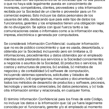
o que no haya sido legalmente puesta en conocimiento de 
inversores, competidores, clientes, proveedores y otra información 
recibida por la Sociedad de un cliente o proveedor para un fin 
comercial expreso. Esto incluye los datos personales de los 
usuarios del sitio, destacando que para este tipo de datos los 
funcionarios, gerentes y los empleados tienen una obligación legal 
de no divulgación. Se aplica con igual fuerza tanto a las 
comunicaciones orales o informales como a la información escrita, 
impresa, electrónica o generada por computadora.
Se considerará Información Confidencial: cualquier información 
que no es de público conocimiento y que es usada, desarrollada, u 
obtenida por la Sociedad, incluyendo pero sin limitarse a, (i) 
informaciones, procedimientos y datos obtenidos por el empleado 
mientras esté prestando sus servicios a la Sociedad concernientes 
a negocios o asuntos de la Sociedad, (ii) productos o servicios, (iii) 
costos y estructuras de precios, (iv) análisis, (v) métodos de 
negocios y de contabilidad (vi) software de computación, 
incluyendo sistemas operativos, solicitudes y listados de 
programación, (vii) organigramas, manuales y documentación, (viii) 
todos los métodos de desarrollo de productos y software, procesos, 
tecnología y secretos comerciales, (ix) datos personales, y (x) toda 
otra información similar y relacionada, en cualquier forma. 
El término Información Confidencial para los fines de este Código, 
no incluye los datos o la información que: (a) ya fuera legalmente 
conocida por el funcionario, gerente y/o el empleado al momento 