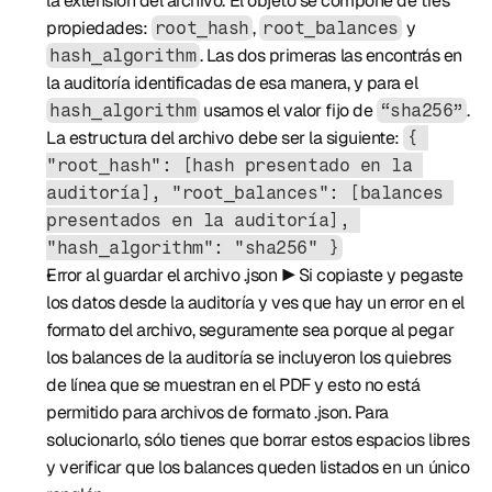
la extensión del archivo. El objeto se compone de tres 
propiedades: 
, 
 y 
root_hash
root_balances
. Las dos primeras las encontrás en 
hash_algorithm
la auditoría identificadas de esa manera, y para el 
 usamos el valor fijo de 
. 
hash_algorithm
“sha256”
La estructura del archivo debe ser la siguiente: 
{ 
"root_hash": [hash presentado en la 
auditoría], "root_balances": [balances 
presentados en la auditoría], 
"hash_algorithm": "sha256" }
Error al guardar el archivo .json ▶️ Si copiaste y pegaste 
los datos desde la auditoría y ves que hay un error en el 
formato del archivo, seguramente sea porque al pegar 
los balances de la auditoría se incluyeron los quiebres 
de línea que se muestran en el PDF y esto no está 
permitido para archivos de formato .json. Para 
solucionarlo, sólo tienes que borrar estos espacios libres 
y verificar que los balances queden listados en un único 