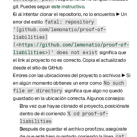
git. Puedes seguir 
este instructivo
.
Si al intentar clonar el repositorio, no lo encuentra ▶️ Un 
error del estilo 
fatal: repository 
'[github.com/lemonatio/proof-of-
liabilities]
(<
https://github.com/lemonatio/proof-of-
 significa que 
liabilities
>)' does not exist
el link al proyecto no es correcto. Copia el actualizado 
desde el sitio de GitHub
Errores con las ubicaciones del proyecto o archivos ▶️ Si 
en algún momento obtienes un error como 
No such 
 significa que algo no quedó 
file or directory
guardado en la ubicación correcta. Algunos consejos:
Una vez que hayas clonado el proyecto, posiciónate 
dentro de él corriendo 
% cd proof-of-
liabilities
Después de guardar el archivo proof.csv, asegúrate 
de que esté bien guardado corriendo la línea 
cat 