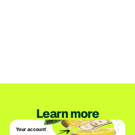
Institucional
Perú
Lemon recibe la autorización de la SBS
para organizar su propia empresa
emisora de dinero electrónico en Perú
Jul 3, 2026
See more
Learn more
Your account