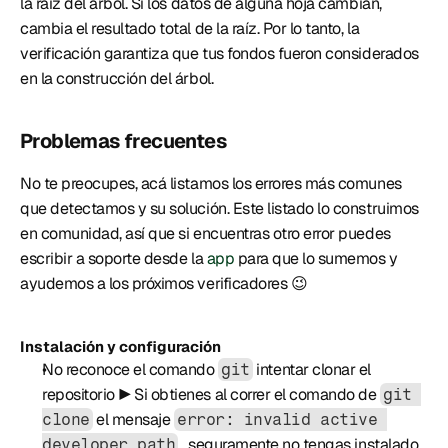
la raíz del árbol. Si los datos de alguna hoja cambian, 
cambia el resultado total de la raíz. Por lo tanto, la 
verificación garantiza que tus fondos fueron considerados 
en la construcción del árbol.
Problemas frecuentes
No te preocupes, acá listamos los errores más comunes 
que detectamos y su solución. Este listado lo construimos 
en comunidad, así que si encuentras otro error puedes 
escribir a soporte desde la 
app
 para que lo sumemos y 
ayudemos a los próximos verificadores 😉
Instalación y configuración
No reconoce el comando 
 intentar clonar el 
git
repositorio ▶️ Si obtienes al correr el comando de 
git 
 el mensaje 
clone
error: invalid active 
 , seguramente no tengas instalado 
developer path