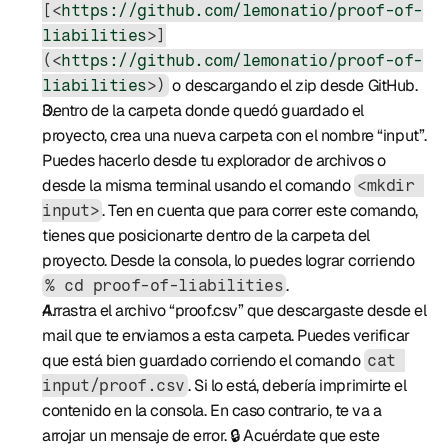
[<
https://github.com/lemonatio/proof-of-
liabilities
>]
(<
https://github.com/lemonatio/proof-of-
 o descargando el zip desde GitHub.
liabilities
>)
Dentro de la carpeta donde quedó guardado el 
proyecto, crea una nueva carpeta con el nombre “input”. 
Puedes hacerlo desde tu explorador de archivos o 
desde la misma terminal usando el comando 
<mkdir 
. Ten en cuenta que para correr este comando, 
input>
tienes que posicionarte dentro de la carpeta del 
proyecto. Desde la consola, lo puedes lograr corriendo 
.
% cd proof-of-liabilities
Arrastra el archivo “proof.csv” que descargaste desde el 
mail que te enviamos a esta carpeta. Puedes verificar 
que está bien guardado corriendo el comando 
cat 
. Si lo está, debería imprimirte el 
input/proof.csv
contenido en la consola. En caso contrario, te va a 
arrojar un mensaje de error. 🔒 Acuérdate que este 