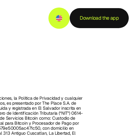
Download the app
iones, la Política de Privacidad y cualquier 
s, es presentado por The Place S.A. de 
uida y registrada en El Salvador inscrita en 
o de Identificación Tributaria (“NIT”) 0614-
e Servicios Bitcoin como: Custodio de 
tal para Bitcoin y Procesador de Pago por 
7579e50005ac471c50, con domicilio en 
l 313 Antiguo Cuscatlan, La Libertad, El 