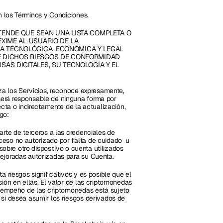
n los Términos y Condiciones.
TENDE QUE SEAN UNA LISTA COMPLETA O 
XIME AL USUARIO DE LA 
A TECNOLÓGICA, ECONÓMICA Y LEGAL 
E DICHOS RIESGOS DE CONFORMIDAD 
AS DIGITALES, SU TECNOLOGÍA Y EL 
za los Servicios, reconoce expresamente, 
erá responsable de ninguna forma por 
cta o indirectamente de la actualización, 
go:
rte de terceros a las credenciales de 
eso no autorizado por falta de cuidado  u 
sobre otro dispositivo o cuenta utilizados 
ejoradas autorizadas para su Cuenta.
 riesgos significativos y es posible que el 
ión en ellas. El valor de las criptomonedas 
esempeño de las criptomonedas está sujeto 
si desea asumir los riesgos derivados de 