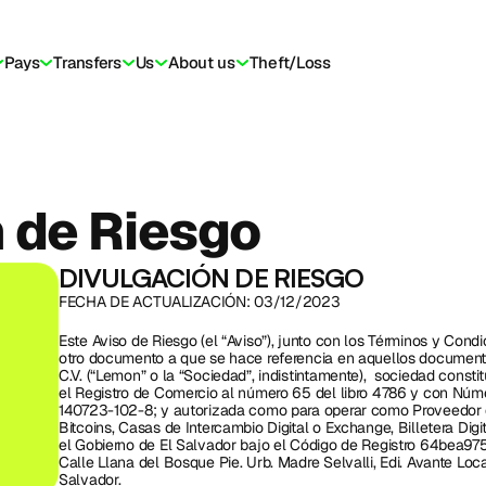
Pays
Transfers
Us
About us
Theft/Loss
 de Riesgo
DIVULGACIÓN DE RIESGO
FECHA DE ACTUALIZACIÓN: 03/12/2023
Este Aviso de Riesgo (el “Aviso”), junto con los Términos y Condic
otro documento a que se hace referencia en aquellos documento
C.V. (“Lemon” o la “Sociedad”, indistintamente),  sociedad constit
el Registro de Comercio al número 65 del libro 4786 y con Númer
140723-102-8; y autorizada como para operar como Proveedor d
Bitcoins, Casas de Intercambio Digital o Exchange, Billetera Digi
el Gobierno de El Salvador bajo el Código de Registro 64bea9
Calle Llana del Bosque Pie. Urb. Madre Selvalli, Edi. Avante Loca
Salvador. 