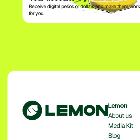
Receive digital pesos or dollars and make them work
for you.
Lemon
About us
Media Kit
Blog