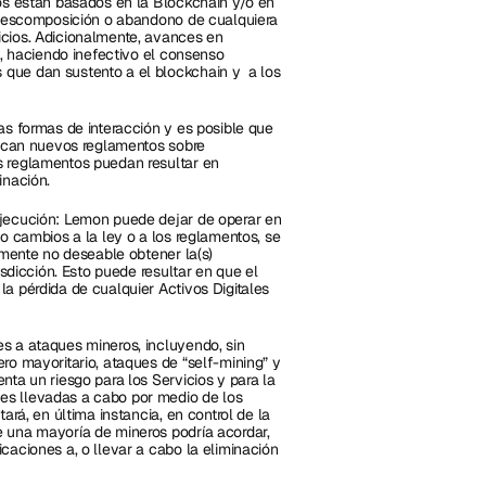
os están basados en la Blockchain y/o en 
 descomposición o abandono de cualquiera 
cios. Adicionalmente, avances en 
s, haciendo inefectivo el consenso 
ue dan sustento a el blockchain y  a los 
s formas de interacción y es posible que 
uzcan nuevos reglamentos sobre 
 reglamentos puedan resultar en 
inación.
jecución: Lemon puede dejar de operar en 
o cambios a la ley o a los reglamentos, se 
lmente no deseable obtener la(s) 
sdicción. Esto puede resultar en que el 
 pérdida de cualquier Activos Digitales  
s a ataques mineros, incluyendo, sin 
ro mayoritario, ataques de “self-mining” y 
ta un riesgo para los Servicios y para la 
s llevadas a cabo por medio de los 
rá, en última instancia, en control de la 
 una mayoría de mineros podría acordar, 
aciones a, o llevar a cabo la eliminación 