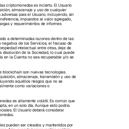
las criptomonedas es incierto. El Usuario 
sición, almacenaje y uso de cualquier 
adversas para el Usuario, incluyendo, sin 
ansferencia, impuestos al valor agregado, 
argas y requerimientos de informes 
bido a determinadas razones dentro de las 
negativa de los Servicios, el fracaso de 
ropiedad intelectual entre otras, deje de 
a disolución de la Sociedad, lo cual puede 
 en la Cuenta no sea recuperable y/o se 
e blockchain son nuevas tecnologías. 
quisición, almacenaje, transmisión y uso de 
luyendo aquéllos riesgos que no se 
nalmente como variaciones o 
monedas es altamente volátil. Es común que 
pta, en un solo día. Aunque esto podría 
nciales. El Usuario deberá considerar 
monedas.
ales pueden ser creados y mantenidos por 