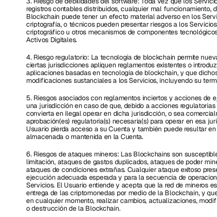
3. Riesgo de debilidades del software: Toda vez que los Servici
registros contables distribuidos, cualquier mal funcionamiento,
Blockchain puede tener un efecto material adverso en los Servi
criptografía, o técnicos pueden presentar riesgos a los Servicio
criptográfico u otros mecanismos de componentes tecnológicos q
Activos Digitales.  
4. Riesgo regulatorio: La tecnología de blockchain permite nueva
ciertas jurisdicciones apliquen reglamentos existentes o introd
aplicaciones basadas en tecnología de blockchain, y que dichos
modificaciones sustanciales a los Servicios, incluyendo su term
5. Riesgos asociados con reglamentos inciertos y acciones de e
una jurisdicción en caso de que, debido a acciones regulatorias 
convierta en ilegal operar en dicha jurisdicción, o sea comercia
aprobación(es) regulatoria(s) necesaria(s) para operar en esa juri
Usuario pierda acceso a su Cuenta y también puede resultar en la
almacenada o mantenida en la Cuenta.
6. Riesgos de ataques mineros: Las Blockchains son susceptible
limitación, ataques de gastos duplicados, ataques de poder mine
ataques de condiciones extrañas. Cualquier ataque exitoso presen
ejecución adecuada esperada y para la secuencia de operacione
Servicios. El Usuario entiende y acepta que la red de mineros esta
entrega de las criptomonedas por medio de la Blockchain, y que
en cualquier momento, realizar cambios, actualizaciones, modific
o destrucción de la Blockchain.