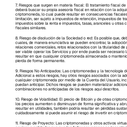
7. Riesgos que surgen en materia fiscal: El tratamiento fiscal de 
deberá buscar su propia asesoría fiscal en relación con la adqui
criptomoneda, lo cual puede resultar en consecuencias fiscales 
limitación, ser sujeto a impuestos de retención, impuestos de tr
impuestos sobre la renta e impuestos, tasas, aranceles u otras c
fiscales similares.
8. Riesgo de disolución de la Sociedad o red: Es posible que, de
cuales, de manera enunciativa se pueden encontrar, la adopción 
relaciones comerciales, retos relacionados con la titularidad de p
ser viable operar los Servicios y por ende pueda ser necesario l
resultar en que cualquier criptomoneda almacenada o mantenida
pierda de forma permanente.
9. Riesgos No Anticipados: Las criptomonedas y la tecnología d
Adicional a estos riesgos, hay otros riesgos asociados con la ad
cualquier criptomoneda por medio de la Cuenta del Usuario, inc
puedan anticipar. Dichos riesgos se pueden materializar adicio
combinaciones no anticipadas de los riesgos aquí descritos.
10. Riesgo de Volatilidad: El precio de Bitcoin y de otras cripto
los precios aumenten o disminuyan de forma significativa y abru
resultar en utilidades, también podría resultar en pérdidas susta
cuidadosamente si puede asumir el riesgo de invertir en cripto
11. Riesgo de Proyecto: Las criptomonedas y otros activos virtu