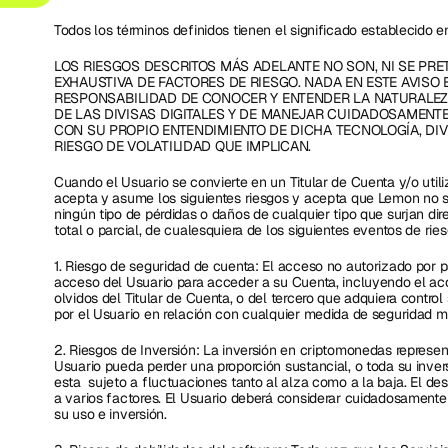
Todos los términos definidos tienen el significado establecido e
LOS RIESGOS DESCRITOS MÁS ADELANTE NO SON, NI SE PRE
EXHAUSTIVA DE FACTORES DE RIESGO. NADA EN ESTE AVISO E
RESPONSABILIDAD DE CONOCER Y ENTENDER LA NATURALEZ
DE LAS DIVISAS DIGITALES Y DE MANEJAR CUIDADOSAMENT
CON SU PROPIO ENTENDIMIENTO DE DICHA TECNOLOGÍA, DIVIS
RIESGO DE VOLATILIDAD QUE IMPLICAN.
Cuando el Usuario se convierte en un Titular de Cuenta y/o utili
acepta y asume los siguientes riesgos y acepta que Lemon no s
ningún tipo de pérdidas o daños de cualquier tipo que surjan dire
total o parcial, de cualesquiera de los siguientes eventos de ries
1. Riesgo de seguridad de cuenta: El acceso no autorizado por pa
acceso del Usuario para acceder a su Cuenta, incluyendo el acc
olvidos del Titular de Cuenta, o del tercero que adquiera control 
por el Usuario en relación con cualquier medida de seguridad m
2. Riesgos de Inversión: La inversión en criptomonedas representa
Usuario pueda perder una proporción sustancial, o toda su invers
esta  sujeto a fluctuaciones tanto al alza como a la baja. El d
a varios factores. El Usuario deberá considerar cuidadosamente 
su uso e inversión.