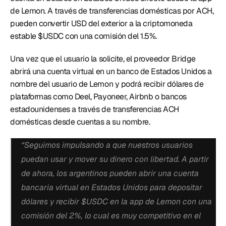
de Lemon. A través de transferencias domésticas por ACH, 
pueden convertir USD del exterior a la criptomoneda 
estable $USDC con una comisión del 1.5%. 
Una vez que el usuario la solicite, el proveedor Bridge 
abrirá una cuenta virtual en un banco de Estados Unidos a 
nombre del usuario de Lemon y podrá recibir dólares de 
plataformas como Deel, Payoneer, Airbnb o bancos 
estadounidenses a través de transferencias ACH 
domésticas desde cuentas a su nombre. 
“Seguimos impulsando a que nuestros usuarios 
puedan usar y mover su dinero con libertad. A partir 
de ahora, los argentinos pueden abrir una cuenta 
bancaria virtual en Estados Unidos para depositar 
dólares y recibir $USDC en la app de Lemon con una 
comisión del 2%, lo cual es muy competitivo en el 