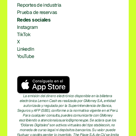
Reportes de industria
Prueba de reservas
Redes sociales
Instagram
TikTok
X
LinkedIn
YouTube
La emisión del dinero electrónico disponible en la billetera 
electrónica Lemon Cash es realizada por GMoney S.A., entidad 
autorizada y regulada por la Superintendencia de Banca, 
Seguros y AFP (SBS), conforme a la normativa vigente en el Perú. 
Para cualquier consulta, puedes comunicarte con GMoney 
escribiendo a atencionalusuario@gmoney.pe. Se aclara que los 
“Dólares Digitales” son activos virtuales del tipo stablecoin, no 
moneda de curso legal ni depósitos bancarios. Su valor puede 
fluctuar y podés perder lo invertido.  The Place S.A. de C.V. se limita 