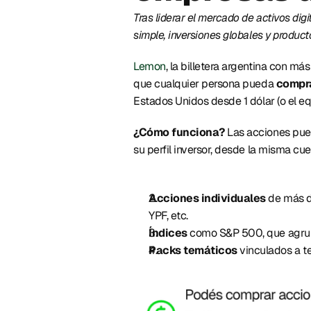
Tras liderar el mercado de activos dig
simple, inversiones globales y produc
Lemon
, la billetera argentina con má
que cualquier persona pueda 
compra
Estados Unidos desde 1 dólar (o el eq
¿Cómo funciona? 
Las acciones pue
su perfil inversor, desde la misma cue
Acciones individuales 
de más d
YPF, etc. 
Índices
 como S&P 500, que agru
Packs temáticos
 vinculados a t