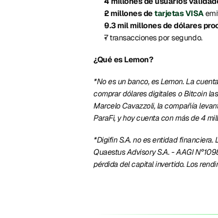
4 millones de usuarios validad
2 millones de 
tarjetas VISA
emit
9.3 mil millones de dólares pr
7 transacciones por segundo. 
¿Qué es Lemon? 
*No es un banco, es Lemon. La cuenta 
comprar dólares digitales o Bitcoin la
Marcelo Cavazzoli, la compañía levant
ParaFi, y hoy cuenta con más de 4 mil
*Digifin S.A. no es entidad financiera
Quaestus Advisory S.A. - AAGI N°1098/
pérdida del capital invertido. Los ren