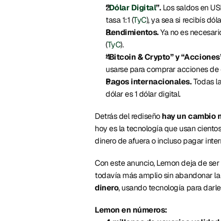
“
Dólar Digital
”.
 Los saldos en U
tasa 1:1 (
TyC
), ya sea si recibís d
Rendimientos.
 Ya no es necesari
(
TyC
). 
“Bitcoin & Crypto” y “Acciones
usarse para comprar acciones de 
Pagos internacionales. 
Todas la
dólar es 1 dólar digital. 
Detrás del rediseño 
hay un cambio m
hoy es la tecnología que usan cientos
dinero de afuera o incluso pagar inter
Con este anuncio, Lemon deja de ser 
todavía más amplio sin abandonar la 
dinero
, usando tecnología para darle
Lemon en números: 