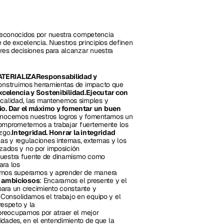
 reconocidos por nuestra competencia 
e de excelencia. Nuestros principios definen 
es decisiones para alcanzar nuestra 
ERIALIZAResponsabilidad y 
onstruimos herramientas de impacto que 
xcelencia y Sostenibilidad.Ejecutar con 
calidad, las mantenemos simples y 
io. Dar el máximo y fomentar un buen 
onocemos nuestros logros y fomentamos un 
omprometemos a trabajar fuertemente los 
zgo.
Integridad. Honrar la integridad 
y regulaciones internas, externas y los 
zados y no por imposición 
nuestra fuente de dinamismo como 
ra los 
zamos superarnos y aprender de manera 
r ambiciosos
: Encaramos el presente y el 
ara un crecimiento constante y 
 
Consolidamos el trabajo en equipo y el 
espeto y la 
preocupamos por atraer el mejor 
dades, en el entendimiento de que la 