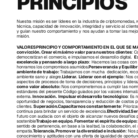
PRINCIPIOS
Nuestra misión es ser líderes en la industria de criptomonedas,
técnica, capacidad de innovación, integridad y servicio al client
y guían nuestro comportamiento y nos ayudan a tomar las mejor
misión. 
VALORESPRINCIPIO Y COMPORTAMIENTO EN EL QUE SE MAT
convicción. Crear el máximo valor para nuestros clientes
: C
democratizan el comercio, e impulsamos el desarrollo digital.  
E
excelencia y pensando a largo plazo
: Hacemos las cosas con 
honramos los compromisos asumidos.
Perseverancia y Equilibr
ambiente de trabajo:
 Trabajamos con mucha  dedicación, rec
ambiente sano y alegre.
Liderar.  Liderar con el ejemplo
: Nos c
aspectos de procesos de toma de decisiones, principios y lidera
como valor absoluto:
 Nos comprometemos a cumplir las normas 
estándares del presente Código guiados por los valores internali
externa. 
Innovación.  Impulsar el desarrollo tecnológico
: Es 
oportunidad de negocios, transparencia y reducción de costos pa
clientes. 
Superación.Capacitarnos constantemente
: Priori
continua para brindar un servicio de excelencia.
Efectividad.Se
futuro con audacia con el objeto de alcanzar nuevos desafíos p
sostenible
Trabajo en equipo. Fomentar el espíritu de equipo:
sentido de pertenencia, en base a la lealtad, la colaboración, el r
empatía.
Tolerancia. Promover la diversidad e inclusión
: Nos 
conocimiento y aptitudes con una oferta de igualdad de oportuni