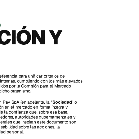
 ACEPTACIÓN	19
CIÓN Y 
ferencia para unificar criterios de 
 internas, cumpliendo con los más elevados 
cidos por la Comisión para el Mercado 
dicho organismo.  
n Pay SpA (en adelante, la “
Sociedad
” o 
ón en el mercado en forma íntegra y 
e la confianza que, sobre esa base, 
eedores, autoridades gubernamentales y 
nerales que inspiran este documento son 
nsabilidad sobre las acciones, la 
dad personal. 