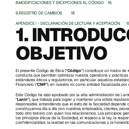
8.MODIFICACIONES Y EXCEPCIONES AL CÓDIGO	16
9.REGISTRO DE CAMBIOS	18
APÉNDICE I - DECLARACIÓN DE LECTURA Y
1. INTRODUC
OBJETIVO
El presente Código de Ética (“
Código
”) constituye un marco de re
conducta que permitan optimizar nuestra operatoria y prácticas
estándares éticos y regulatorios, en particular aquellos estable
Financiero (“
CMF
”), en nuestro rol como entidad fiscalizada por 
Este Código ha sido aprobado por la alta administración de Lani
“
Lanin
”), que trabaja para lograr y mantener una sólida reputaci
responsable, entendiendo que el éxito de la Sociedad depende d
construyamos día a día con nuestros empleados, clientes, prov
todo otro tercero con quien nos relacionemos. Los principios ge
los principios éticos de la Sociedad, el respeto a la ley, la respo
confidencialidad, la lealtad en las comunicaciones y la honesti