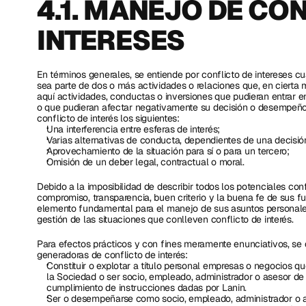
4.1. MANEJO DE CON
INTERESES
En términos generales, se entiende por conflicto de intereses cu
sea parte de dos o más actividades o relaciones que, en cierta 
aquí actividades, conductas o inversiones que pudieran entrar en
o que pudieran afectar negativamente su decisión o desempeño 
conflicto de interés los siguientes: 
Una interferencia entre esferas de interés;
Varias alternativas de conducta, dependientes de una decisión
Aprovechamiento de la situación para sí o para un tercero; 
Omisión de un deber legal, contractual o moral. 
Debido a la imposibilidad de describir todos los potenciales confl
compromiso, transparencia, buen criterio y la buena fe de sus f
elemento fundamental para el manejo de sus asuntos personales
gestión de las situaciones que conlleven conflicto de interés. 
Para efectos prácticos y con fines meramente enunciativos, se d
generadoras de conflicto de interés:
Constituir o explotar a título personal empresas o negocios que
la Sociedad o ser socio, empleado, administrador o asesor de 
cumplimiento de instrucciones dadas por Lanin.
Ser o desempeñarse como socio, empleado, administrador o a