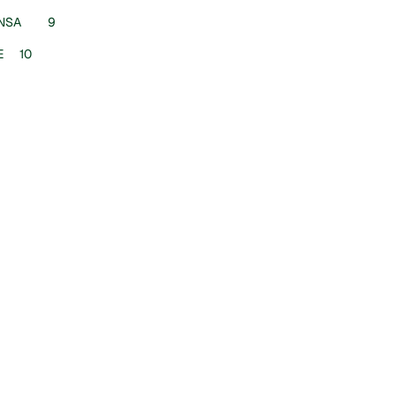
5.2.6.RELACIONES CON LOS MEDIOS, REDES SOCIALES Y PRENSA	9
5.2.7.RELACIONES CON LA COMUNIDAD Y EL MEDIO AMBIENTE	10