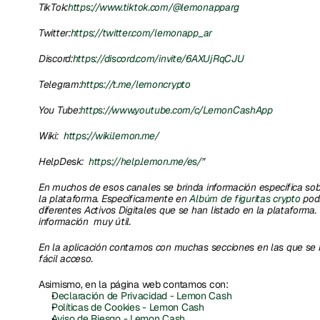
TikTok:
https://www.tiktok.com/@lemonapparg
Twitter:
https://twitter.com/lemonapp_ar
Discord:
https://discord.com/invite/6AXUjRqCJU
Telegram:
https://t.me/lemoncrypto
You Tube:
https://www.youtube.com/c/LemonCashApp
Wiki: 
 https://wiki.lemon.me/
HelpDesk: 
 https://help.lemon.me/es/
”
En muchos de esos canales se brinda información específica sobr
la plataforma. Específicamente en 
Albúm de figuritas crypto
 pod
diferentes Activos Digitales que se han listado en la plataforma. 
información  muy útil.   
En la aplicación contamos con muchas secciones en las que se br
fácil acceso. 
Asimismo, en la página web contamos con: 
Declaración de Privacidad - Lemon Cash
Políticas de Cookies - Lemon Cash
Aviso de Riesgo - Lemon Cash