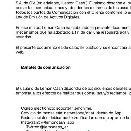
S.A. de C.V. (en adelante, “Lemon Cash”). El mismo describe el 
cursar las comunicaciones y atender los reclamos de los usuar
todos los puntos de Comunicación con el Cliente conforme lo es
Ley de Emisión de Activos Digitales. 
En ese marco, Lemon Cash ha elaborado el presente documento  c
mecanismos que ha adoptado a fin de dar una respuesta ágil y 
usuarios.
El presente documento es de carácter público y se encontrará a d
web.
Canales de comunicación
El usuario de Lemon Cash dispondrá de los siguientes canales p
empresa a los efectos de realizar sus consultas y/o reclamos, lo
Correo electrónico: soporte@lemon.me.
Servicio de mensajería instantánea/chat  dentro de App.
Redes sociales debidamente verificadas como propias de la 
Instagram: @lemoncash_app
Twitter: @lemonapp_ar