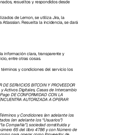
nados, resueltos y respondidos desde 
zados de Lemon, se utiliza Jira, la 
Atlassian. Resuelta la incidencia, se dará 
a información clara, transparente y 
cio, entre otras cosas. 
 términos y condiciones del servicio los 
R DE SERVICIOS BITCOIN Y PROVEEDOR 
Activos Digitales, Casas de Intercambio 
or de Pago DE CONFORMIDAD CON LA 
E ENCUENTRA AUTORIZADA A OPERAR 
Términos y Condiciones (en adelante los 
tados (en adelante los “Usuarios”) 
“la Compañía”), sociedad constituida y 
 número 65 del libro 4786 y con Número de 
da como para operar como Proveedor de 