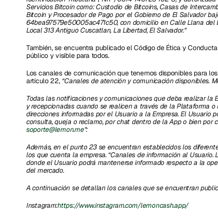
Servicios Bitcoin como: Custodio de Bitcoins, Casas de Intercambio
Bitcoin y Procesador de Pago por el Gobierno de El Salvador bajo
64bea97579e50005ac471c50, con domicilio en Calle Llana del Bos
Local 313 Antiguo Cuscatlan, La Libertad, El Salvador.”
También, se encuentra publicado el Código de Ética y Conducta d
público y visible para todos.  
Los canales de comunicación que tenemos disponibles para los 
artículo 22, 
“Canales de atención y comunicación disponibles. Me
Todas las notificaciones y comunicaciones que deba realizar la E
y recepcionadas cuando se realicen a través de la Plataforma o m
direcciones informadas por el Usuario a la Empresa. El Usuario 
soporte@lemon.me
”: 
Además, en el punto 23 se encuentran establecidos los diferente
los que cuenta la empresa. “Canales de información al Usuario. L
donde el Usuario podrá mantenerse informado respecto a la opera
del mercado.
A continuación se detallan los canales que se encuentran publi
Instagram:
https://www.instagram.com/lemoncash.app/