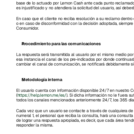
base de lo actuado por Lemon Cash ante cada punto reclamado.
es injustificado y no atendiera la solicitud del usuario, así deb
En caso que el cliente no reciba resolución a su reclamo dentro
o en caso de disconformidad con la decisión adoptada, siempre p
Consumidor.
Procedimiento para las comunicaciones
La respuesta será transmitida al usuario por el mismo medio por 
esa instancia el canal de los pre-indicados por donde continuará
cambiar el canal de comunicación, se notificará debidamente si
Metodología interna
El usuario cuenta con información disponible 24/7 en nuestro C
(
https://help.lemon.me/es/
). Si dicha información no le fuera s
todos los canales mencionados anteriormente 24/7, los 365 día
Cada vez que un usuario se contacte a través de cualquiera de l
numeral 1, el personal que reciba la consulta, hará una consulta i
de lograr una respuesta apropiada, es decir, que cada área tendr
responder la misma. 