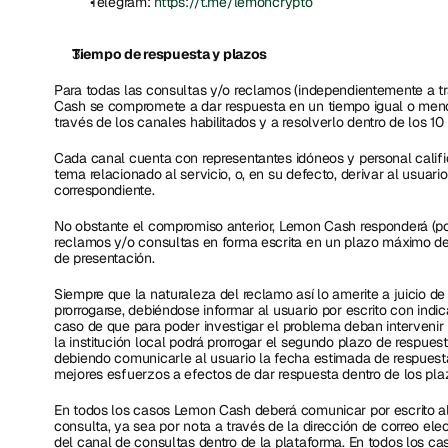
Telegram: 
https://t.me/lemoncrypto
Tiempo de respuesta y plazos
Para todas las consultas y/o reclamos (independientemente a t
Cash se compromete a dar respuesta en un tiempo igual o menor
través de los canales habilitados y a resolverlo dentro de los 10 
Cada canal cuenta con representantes idóneos y personal califi
tema relacionado al servicio, o, en su defecto, derivar al usuario
correspondiente. 
No obstante el compromiso anterior, Lemon Cash responderá (po
reclamos y/o consultas en forma escrita en un plazo máximo de 
de presentación.
Siempre que la naturaleza del reclamo así lo amerite a juicio d
prorrogarse, debiéndose informar al usuario por escrito con indic
caso de que para poder investigar el problema deban intervenir n
la institución local podrá prorrogar el segundo plazo de respuest
debiendo comunicarle al usuario la fecha estimada de respuest
mejores esfuerzos a efectos de dar respuesta dentro de los pl
En todos los casos Lemon Cash deberá comunicar por escrito al 
consulta, ya sea por nota a través de la dirección de correo ele
del canal de consultas dentro de la plataforma. En todos los cas