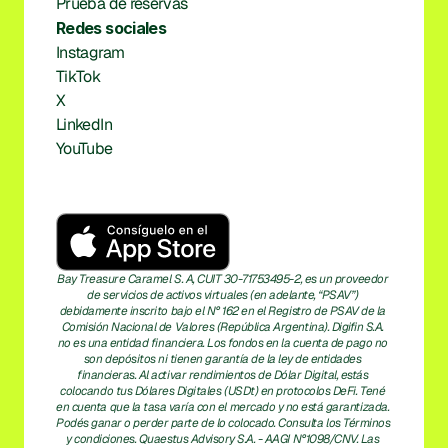
Prueba de reservas
Redes sociales
Instagram
TikTok
X
LinkedIn
YouTube
Bay Treasure Caramel S. A, CUIT 30-71753495-2, es un proveedor 
de servicios de activos virtuales (en adelante, “PSAV”) 
debidamente inscrito bajo el N° 162 en el Registro de PSAV de la 
Comisión Nacional de Valores (República Argentina). Digifin S.A. 
no es una entidad financiera. Los fondos en la cuenta de pago no 
son depósitos ni tienen garantía de la ley de entidades 
financieras. Al activar rendimientos de Dólar Digital, estás 
colocando tus Dólares Digitales (USDt) en protocolos DeFi. Tené 
en cuenta que la tasa varía con el mercado y no está garantizada. 
Podés ganar o perder parte de lo colocado. Consulta los Términos 
y condiciones. Quaestus Advisory S.A. - AAGI N°1098/CNV. Las 