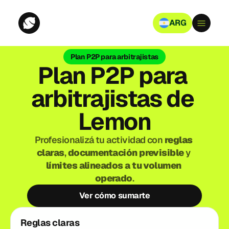
ARG
Plan P2P para arbitrajistas
Plan P2P para 
arbitrajistas de 
Lemon
Profesionalizá tu actividad con 
reglas 
claras
, 
documentación previsible
 y 
límites alineados a tu volumen 
operado
.
Ver cómo sumarte
Reglas claras