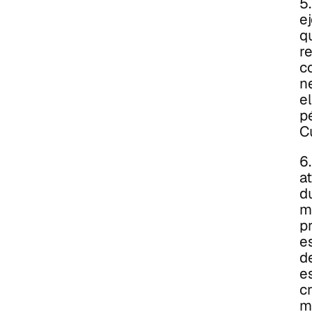
5
e
qu
re
c
ne
e
p
C
6
a
d
m
p
e
de
es
c
m