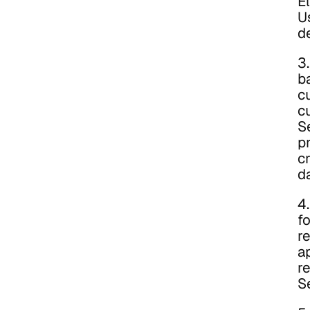
E
U
d
3
b
c
c
S
p
c
da
4
fo
r
a
r
S