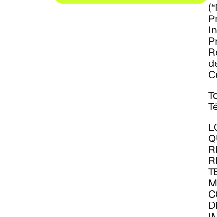
(
P
In
P
R
de
Cu
To
T
L
Q
R
R
T
M
C
D
I