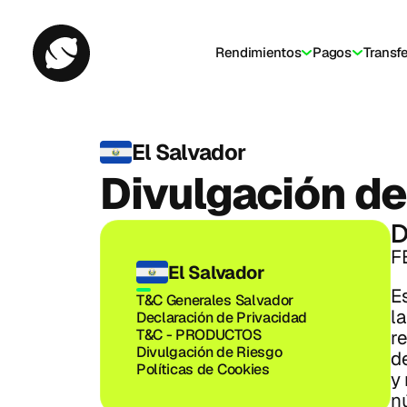
Rendimientos
Pagos
Transf
El Salvador
Divulgación de
D
F
El Salvador
Es
T&C Generales Salvador
l
Declaración de Privacidad
T&C - PRODUCTOS
r
Divulgación de Riesgo
de
Políticas de Cookies
y 
n