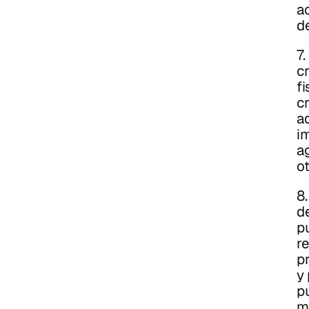
ac
d
7.
c
fi
c
ad
i
a
o
8.
d
pu
re
pr
y 
p
m