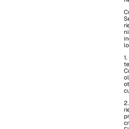
Cu
S
r
n
in
l
1
t
C
ol
ot
c
2
r
pr
cr