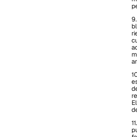
p
9
b
r
c
a
m
an
10
e
de
re
E
d
11
p
f