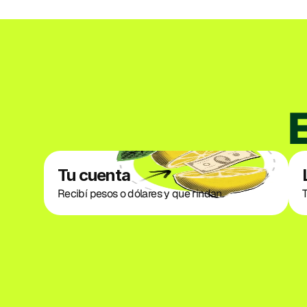
Tu cuenta
Recibí pesos o dólares y que rindan. 
T