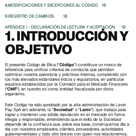
8.MODIFICACIONES Y EXCEPCIONES AL CÓDIGO	16
9.REGISTRO DE CAMBIOS	18
APÉNDICE I - DECLARACIÓN DE LECTURA Y ACEPTACIÓN	19
1. INTRODUCCIÓN Y 
OBJETIVO
El presente Código de Ética (“
Código
”) constituye un marco de 
referencia para unificar criterios de conducta que permitan 
optimizar nuestra operatoria y prácticas internas, cumpliendo con 
los más elevados estándares éticos y regulatorios, en particular 
aquellos establecidos por la Comisión para el Mercado Financiero 
(“
CMF
”), en nuestro rol como entidad fiscalizada por dicho 
organismo.  
Este Código ha sido aprobado por la alta administración de Lanin 
Pay SpA (en adelante, la “
Sociedad
” o “
Lanin
”), que trabaja para 
lograr y mantener una sólida reputación en el mercado en forma 
íntegra y responsable, entendiendo que el éxito de la Sociedad 
depende de la confianza que, sobre esa base, construyamos día a 
día con nuestros empleados, clientes, proveedores, autoridades 
gubernamentales y todo otro tercero con quien nos relacionemos. 