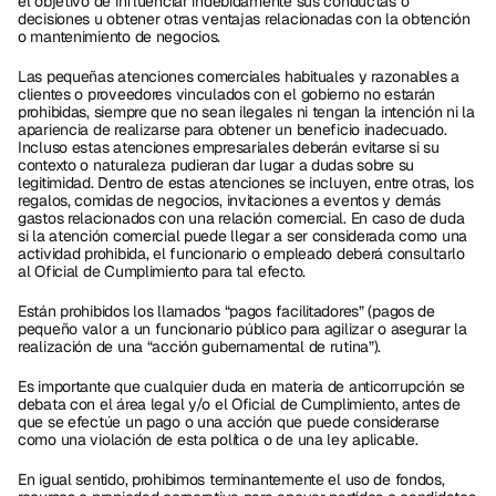
el objetivo de influenciar indebidamente sus conductas o 
decisiones u obtener otras ventajas relacionadas con la obtención 
o mantenimiento de negocios. 
Las pequeñas atenciones comerciales habituales y razonables a 
clientes o proveedores vinculados con el gobierno no estarán 
prohibidas, siempre que no sean ilegales ni tengan la intención ni la 
apariencia de realizarse para obtener un beneficio inadecuado. 
Incluso estas atenciones empresariales deberán evitarse si su 
contexto o naturaleza pudieran dar lugar a dudas sobre su 
legitimidad. Dentro de estas atenciones se incluyen, entre otras, los 
regalos, comidas de negocios, invitaciones a eventos y demás 
gastos relacionados con una relación comercial. En caso de duda 
si la atención comercial puede llegar a ser considerada como una 
actividad prohibida, el funcionario o empleado deberá consultarlo 
al Oficial de Cumplimiento para tal efecto. 
Están prohibidos los llamados “pagos facilitadores” (pagos de 
pequeño valor a un funcionario público para agilizar o asegurar la 
realización de una “acción gubernamental de rutina”). 
Es importante que cualquier duda en materia de anticorrupción se 
debata con el área legal y/o el Oficial de Cumplimiento, antes de 
que se efectúe un pago o una acción que puede considerarse 
como una violación de esta política o de una ley aplicable. 
En igual sentido, prohibimos terminantemente el uso de fondos, 