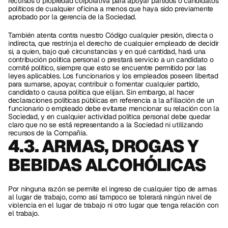
recursos o propiedad corporativa para apoyar partidos o candidatos 
políticos de cualquier oficina a menos que haya sido previamente 
aprobado por la gerencia de la Sociedad. 
También atenta contra nuestro Código cualquier presión, directa o 
indirecta, que restrinja el derecho de cualquier empleado de decidir 
si, a quien, bajo qué circunstancias y en qué cantidad, hará́ una 
contribución política personal o prestará servicio a un candidato o 
comité́ político, siempre que esto se encuentre permitido por las 
leyes aplicables. Los funcionarios y los empleados poseen libertad 
para sumarse, apoyar, contribuir o fomentar cualquier partido, 
candidato o causa política que elijan. Sin embargo, al hacer 
declaraciones políticas públicas en referencia a la afiliación de un 
funcionario o empleado debe evitarse mencionar su relación con la 
Sociedad, y en cualquier actividad política personal debe quedar 
claro que no se está́ representando a la Sociedad ni utilizando 
recursos de la Compañía. 
4.3. ARMAS, DROGAS Y 
BEBIDAS ALCOHÓLICAS
Por ninguna razón se permite el ingreso de cualquier tipo de armas 
al lugar de trabajo, como así tampoco se tolerará ningún nivel de 
violencia en el lugar de trabajo ni otro lugar que tenga relación con 
el trabajo. 