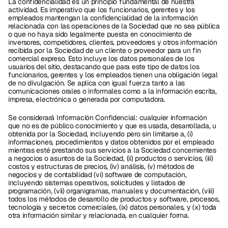
La confidencialidad es un principio fundamental de nuestra 
actividad. Es imperativo que los funcionarios, gerentes y los 
empleados mantengan la confidencialidad de la información 
relacionada con las operaciones de la Sociedad que no sea pública 
o que no haya sido legalmente puesta en conocimiento de 
inversores, competidores, clientes, proveedores y otros información 
recibida por la Sociedad de un cliente o proveedor para un fin 
comercial expreso. Esto incluye los datos personales de los 
usuarios del sitio, destacando que para este tipo de datos los 
funcionarios, gerentes y los empleados tienen una obligación legal 
de no divulgación. Se aplica con igual fuerza tanto a las 
comunicaciones orales o informales como a la información escrita, 
impresa, electrónica o generada por computadora.
Se considerará Información Confidencial: cualquier información 
que no es de público conocimiento y que es usada, desarrollada, u 
obtenida por la Sociedad, incluyendo pero sin limitarse a, (i) 
informaciones, procedimientos y datos obtenidos por el empleado 
mientras esté prestando sus servicios a la Sociedad concernientes 
a negocios o asuntos de la Sociedad, (ii) productos o servicios, (iii) 
costos y estructuras de precios, (iv) análisis, (v) métodos de 
negocios y de contabilidad (vi) software de computación, 
incluyendo sistemas operativos, solicitudes y listados de 
programación, (vii) organigramas, manuales y documentación, (viii) 
todos los métodos de desarrollo de productos y software, procesos, 
tecnología y secretos comerciales, (ix) datos personales, y (x) toda 
otra información similar y relacionada, en cualquier forma. 