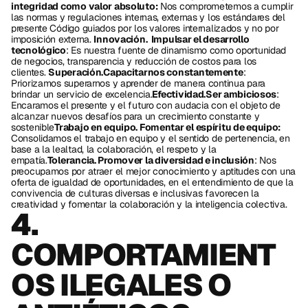
integridad como valor absoluto:
 Nos comprometemos a cumplir 
las normas y regulaciones internas, externas y los estándares del 
presente Código guiados por los valores internalizados y no por 
imposición externa. 
Innovación.  Impulsar el desarrollo 
tecnológico
: Es nuestra fuente de dinamismo como oportunidad 
de negocios, transparencia y reducción de costos para los 
clientes. 
Superación.Capacitarnos constantemente
: 
Priorizamos superarnos y aprender de manera continua para 
brindar un servicio de excelencia.
Efectividad.Ser ambiciosos
: 
Encaramos el presente y el futuro con audacia con el objeto de 
alcanzar nuevos desafíos para un crecimiento constante y 
sostenible
Trabajo en equipo. Fomentar el espíritu de equipo: 
Consolidamos el trabajo en equipo y el sentido de pertenencia, en 
base a la lealtad, la colaboración, el respeto y la 
empatía.
Tolerancia. Promover la diversidad e inclusión
: Nos 
preocupamos por atraer el mejor conocimiento y aptitudes con una 
oferta de igualdad de oportunidades, en el entendimiento de que la 
convivencia de culturas diversas e inclusivas favorecen la 
creatividad y fomentar la colaboración y la inteligencia colectiva.
4. 
COMPORTAMIENT
OS ILEGALES O 