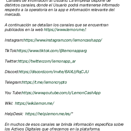
“Canales de información al Usuario. La empresa dispone de 
distintos canales, donde el Usuario podrá mantenerse informado 
respecto a la operatoria en la app e información relevante del 
mercado.
A continuación se detallan los canales que se encuentran 
publicados en la web 
https://www.lemon.me/
:
Instagram:
https://www.instagram.com/lemoncash.app/
TikTok:
https://www.tiktok.com/@lemonapparg
Twitter:
https://twitter.com/lemonapp_ar
Discord:
https://discord.com/invite/6AXUjRqCJU
Telegram:
https://t.me/lemoncrypto
You Tube:
https://www.youtube.com/c/LemonCashApp
Wiki: 
 https://wiki.lemon.me/
HelpDesk: 
 https://help.lemon.me/es/
”
En muchos de esos canales se brinda información específica sobre 
los Activos Digitales que ofrecemos en la plataforma. 