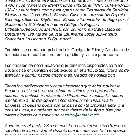
Salvador inscrita en el Registro de Comercio al número 65 del libro 
4786 y con Número de Identificación Tributaria (“NIT”) 0614-140723-
102-8; y autorizada como para operar como Proveedor de Servicios 
Bitcoin como: Custodio de Bitcoins, Casas de Intercambio Digital o 
Exchange, Billetera Digital para Bitcoin y Procesador de Pago por el 
Gobierno de El Salvador bajo el Código de Registro 
64bea97579e50005ac471c50, con domicilio en Calle Llana del 
Bosque Pie. Urb. Madre Selvalli, Edi. Avante Local 313 Antiguo 
Cuscatlan, La Libertad, El Salvador.”
También, se encuentra publicado el Código de Ética y Conducta de 
la sociedad, el cuál se encuentra público y visible para todos.  
Los canales de comunicación que tenemos disponibles para los 
usuarios se encuentran establecidos en el artículo 22, 
“Canales de 
atención y comunicación disponibles. Medios de notificación
Todas las notificaciones y comunicaciones que deba realizar la 
Empresa al Usuario, se considerarán válidas y recepcionadas 
cuando se realicen a través de la Plataforma o mediante  correo 
electrónico a las direcciones informadas por el Usuario a la 
Empresa. El Usuario podrá comunicarse con la Empresa ante una 
consulta, queja o reclamo, por chat dentro de la App o bien por 
correo electrónico a través de 
soporte@lemon.me
”: 
Además, en el punto 23 se encuentran establecidos los diferentes 
canales de información al Usuario con los que cuenta la empresa. 