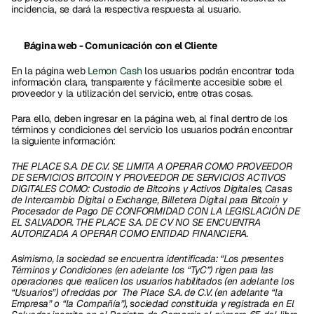
incidencia, se dará la respectiva respuesta al usuario.
Página web - Comunicación con el Cliente
En la página web 
Lemon Cash
 los usuarios podrán encontrar toda 
información clara, transparente y fácilmente accesible sobre el 
proveedor y la utilización del servicio, entre otras cosas. 
Para ello, deben ingresar en la página web, al final dentro de los 
términos y condiciones del servicio los usuarios podrán encontrar 
la siguiente información: 
THE PLACE S.A. DE C.V. SE LIMITA A OPERAR COMO PROVEEDOR 
DE SERVICIOS BITCOIN Y PROVEEDOR DE SERVICIOS ACTIVOS 
DIGITALES COMO: Custodio de Bitcoins y Activos Digitales, Casas 
de Intercambio Digital o Exchange, Billetera Digital para Bitcoin y 
Procesador de Pago DE CONFORMIDAD CON LA LEGISLACIÓN DE 
EL SALVADOR. THE PLACE S.A. DE CV NO SE ENCUENTRA 
AUTORIZADA A OPERAR COMO ENTIDAD FINANCIERA. 
Asimismo, la sociedad se encuentra identificada: “Los presentes 
Términos y Condiciones (en adelante los “TyC”) rigen para las 
operaciones que realicen los usuarios habilitados (en adelante los 
“Usuarios”) ofrecidas por  The Place S.A. de C.V. (en adelante “la 
Empresa” o “la Compañía”), sociedad constituida y registrada en El 