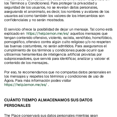
los Términos y Condiciones). Para proteger la privacidad y 
seguridad de los usuarios, no se revelan datos personales, 
asegurando el anonimato, es decir, los nombres y avatares de los 
usuarios así como también los valores de los intercambios son 
confidenciales y no serán mostrados. 
El servicio ofrece la posibilidad de dejar un mensaje. Tal como está 
explicado en  
https://help.lemon.me/es/
 aquellos mensajes que 
tengan contenido ofensivo, violento, racista, xenófobo, homofóbico, 
pornográfico, ofensivo contra algún culto religioso y/o no respeten 
las buenas costumbres, no serán admitidos. Para asegurarnos el 
cumplimiento de los términos y condiciones puede ocurrir que 
utilicemos herramientas de inteligencia artificial provistas por 
subprocesadores, que servirá para identificar, analizar y valorar el 
contenido de los mensajes..  
Por eso, te recomendamos que no compartas datos personales en 
los mensajes y respetes los términos y condiciones de uso de 
Ágora. Para más información podes visitar 
https://help.lemon.me/es/
 .  
CUÁNTO TIEMPO ALMACENAMOS SUS DATOS 
PERSONALES
The Place conservará sus datos personales mientras sean 