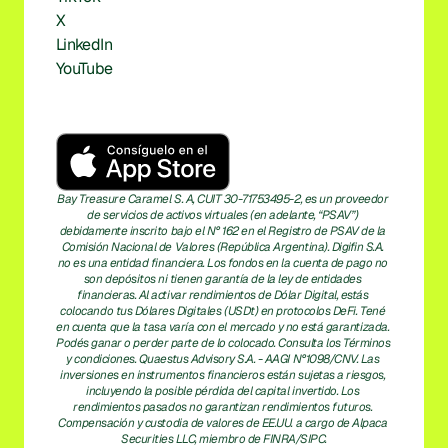
X
LinkedIn
YouTube
Bay Treasure Caramel S. A, CUIT 30-71753495-2, es un proveedor 
de servicios de activos virtuales (en adelante, “PSAV”) 
debidamente inscrito bajo el N° 162 en el Registro de PSAV de la 
Comisión Nacional de Valores (República Argentina). Digifin S.A. 
no es una entidad financiera. Los fondos en la cuenta de pago no 
son depósitos ni tienen garantía de la ley de entidades 
financieras. Al activar rendimientos de Dólar Digital, estás 
colocando tus Dólares Digitales (USDt) en protocolos DeFi. Tené 
en cuenta que la tasa varía con el mercado y no está garantizada. 
Podés ganar o perder parte de lo colocado. Consulta los Términos 
y condiciones. Quaestus Advisory S.A. - AAGI N°1098/CNV. Las 
inversiones en instrumentos financieros están sujetas a riesgos, 
incluyendo la posible pérdida del capital invertido. Los 
rendimientos pasados no garantizan rendimientos futuros. 
Compensación y custodia de valores de EE.UU. a cargo de Alpaca 
Securities LLC, miembro de FINRA/SIPC.