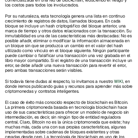
comercializada en una red de blockchain, reduciendo el riesgo y 
los costos para todos los involucrados.
Por su naturaleza, esta tecnología genera una lista en continuo 
crecimiento de registros de datos, llamados bloques. En cada 
bloque se incluye un hash criptográfico del bloque anterior, una 
marca de tiempo y otros datos relacionados con la transacción. Su 
inmutabilidad es una de las características más destacadas: No es 
posible añadir, eliminar o modificar la información almacenada en 
un bloque sin que se produzca un cambio en el valor del hash 
utilizado como vínculo en el bloque siguiente. Ningún participante 
puede cambiar o falsificar una transacción una vez grabada en el 
libro mayor compartido. Si el registro de una transacción incluye un 
error, se debe añadir una nueva transacción para revertir el error, 
pero ambas transacciones serán visibles.
Si todavía tiene dudas al respecto, lo invitamos a nuestro 
WIKI
, en 
donde iremos publicando guías y recursos para aprender más sobre 
criptomonedas y contratos inteligentes.
El caso de éxito más conocido respecto de blockchain es Bitcoin. 
La primera criptomoneda basada en tecnología blockchain hace 
uso de sus características para ofrecer un modelo de negocio sin 
intermediación, es decir, sin ningún tipo de entidad reguladora 
central. Claro, Bitcoin no es la única criptomoneda que existe; hay 
muchas más, cada una con sus propias características, algunas 
implementadas sobre cadenas de bloques existentes y otras 
creadas desde cero. La tecnología de blockchain es uno de los 