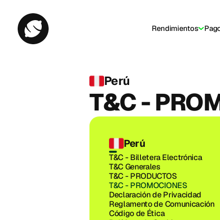
Rendimientos
Pag
Bill
Perú
T&C - PRO
Perú
T&C - Billetera Electrónica
T&C Generales
T&C - PRODUCTOS
T&C - PROMOCIONES
Declaración de Privacidad
Reglamento de Comunicación
Código de Ética