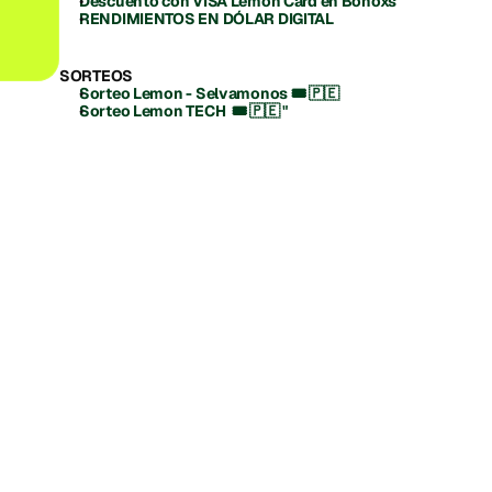
Descuento con VISA Lemon Card en Bonoxs
RENDIMIENTOS EN DÓLAR DIGITAL
SORTEOS
Sorteo Lemon - Selvamonos 🎟️ 🇵🇪 
Sorteo Lemon TECH  🎟️ 🇵🇪 " 