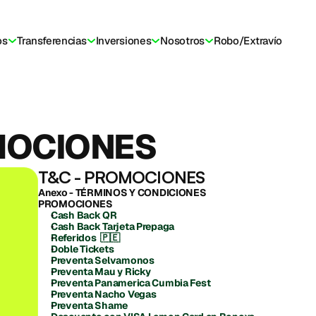
os
Transferencias
Inversiones
Nosotros
Robo/Extravío
etera
Viví en crypto
Comunidad
Aprendé
Transparencia
Ayud
MOCIONES
T&C - PROMOCIONES
Anexo - TÉRMINOS Y CONDICIONES 
PROMOCIONES
Cash Back QR
Cash Back Tarjeta Prepaga
Referidos  🇵🇪 
Doble Tickets
Preventa Selvamonos 
Preventa Mau y Ricky
Preventa Panamerica Cumbia Fest
Preventa Nacho Vegas
Preventa Shame