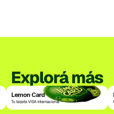
Explorá más
Lemon Card
Tu tarjeta VISA internacional