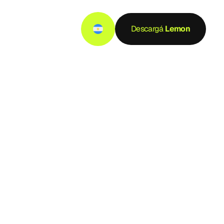
Descargá
 Lemon
a
ARG