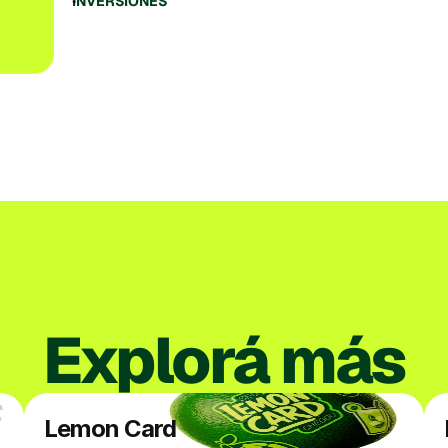
INVERSIONES
Explorá más
Lemon Card