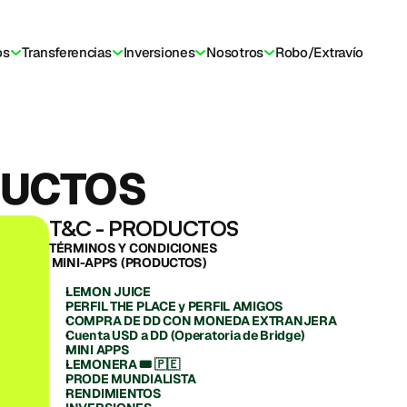
os
Transferencias
Inversiones
Nosotros
Robo/Extravío
etera
Viví en crypto
Comunidad
Aprendé
Transparencia
Ayud
DUCTOS
T&C - PRODUCTOS
TÉRMINOS Y CONDICIONES 
 MINI-APPS (PRODUCTOS)
LEMON JUICE
PERFIL THE PLACE y PERFIL AMIGOS
COMPRA DE DD CON MONEDA EXTRANJERA
Cuenta USD a DD (Operatoria de Bridge)
MINI APPS
LEMONERA 🎟️ 🇵🇪
PRODE MUNDIALISTA
RENDIMIENTOS