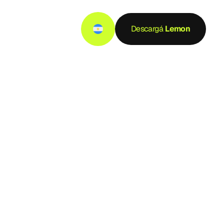
Descargá
 Lemon
a
ARG