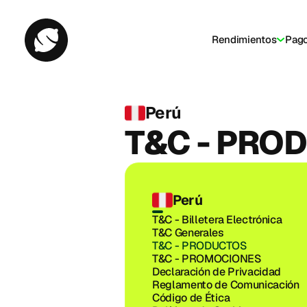
Rendimientos
Pag
Bill
Perú
T&C - PRO
Perú
T&C - Billetera Electrónica
T&C Generales
T&C - PRODUCTOS
T&C - PROMOCIONES
Declaración de Privacidad
Reglamento de Comunicación
Código de Ética